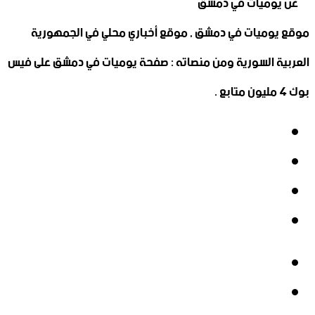
موقع يوميات في دمشق , موقع أخباري محلي في الجمهورية
العربية السورية ومن منصاته : صفحة يوميات في دمشق على فيس
بوك 4 مليون متابع .
فيسبوك
‫X
‫YouTube
انستقرام
فيسبوك
‫X