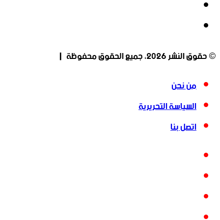
‫YouTube
انستقرام
© حقوق النشر 2026، جميع الحقوق محفوظة |
من نحن
السياسة التحريرية
اتصل بنا
فيسبوك
‫X
‫YouTube
انستقرام