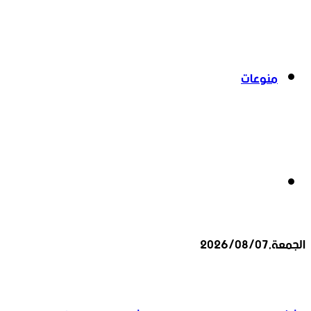
منوعات
بحث
الجمعة,2026/08/07
عن
أخبار عاجلة