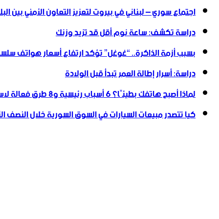
اجتماع سوري – لبناني في بيروت لتعزيز التعاون ‏الأمني ‏بين البل
دراسة تكشف: ساعة نوم أقل قد تزيد وزنك
بسبب أزمة الذاكرة.. “غوغل” تؤكد ارتفاع أسعار هواتف سلسلة
دراسة: أسرار إطالة العمر تبدأ قبل الولادة
لماذا أصبح هاتفك بطيئًا؟ 6 أسباب رئيسية و8 طرق فعالة لاستعادة سرعته
كيا تتصدر مبيعات السيارات في السوق السورية خلال النصف الأول