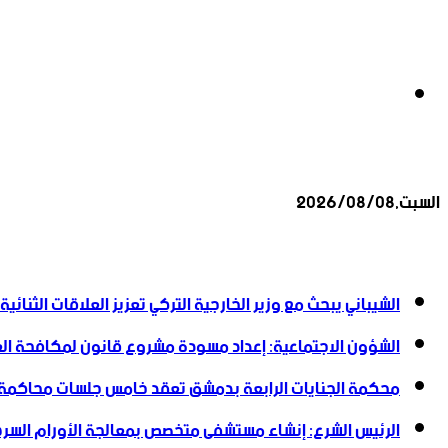
بحث
السبت,2026/08/08
عن
أخبار عاجلة
الشيباني يبحث مع وزير الخارجية التركي تعزيز العلاقات الثنائية
الشؤون الاجتماعية: إعداد مسودة مشروع قانون لمكافحة العن
محكمة الجنايات الرابعة بدمشق تعقد خامس جلسات محاكمة
الرئيس الشرع: إنشاء ‌‏مستشفى متخصص بمعالجة الأورام السرطا