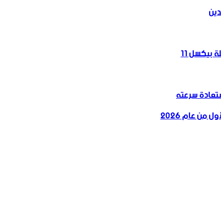
دين
 بيكسل 11
 من عام 2026