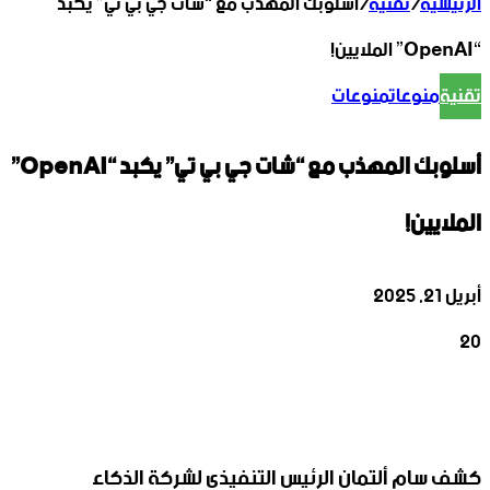
الرئيسية
/
تقنية
/
أسلوبك المهذب مع “شات جي بي تي” يكبد
“OpenAI” الملايين!
تقنية
منوعات
منوعات
أسلوبك المهذب مع “شات جي بي تي” يكبد “OpenAI”
الملايين!
أبريل 21, 2025
20
‫X
تيلقرام
واتساب
لينكدإن
فيسبوك
كشف سام ألتمان الرئيس التنفيذي لشركة الذكاء