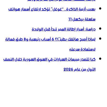
بسبب أزمة الذاكرة.. “غوغل” تؤكد ارتفاع أسعار هواتف
سلسلة بيكسل 11
دراسة: أسرار إطالة العمر تبدأ قبل الولادة
لماذا أصبح هاتفك بطيئًا؟ 6 أسباب رئيسية و8 طرق فعالة
لاستعادة سرعته
كيا تتصدر مبيعات السيارات في السوق السورية خلال النصف
الأول من عام 2026