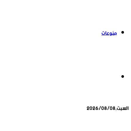
منوعات
بحث
السبت,2026/08/08
عن
أخبار عاجلة