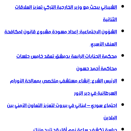
الشيباني يبحث مع وزير الخارجية التركي تعزيز العلاقات
الثنائية
الشؤون الاجتماعية: إعداد مسودة مشروع قانون لمكافحة
العنف الأسري ‏
محكمة الجنايات الرابعة بدمشق تعقد خامس جلسات
محاكمة أحمد حسون
الرئيس الشرع: إنشاء ‌‏مستشفى متخصص بمعالجة الأورام
السرطانية في دير الزور
اجتماع سوري – لبناني في بيروت لتعزيز التعاون ‏الأمني ‏بين
البلدين
دراسة تكشف: ساعة نوم أقل قد تزيد وزنك