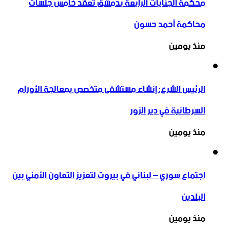
محكمة الجنايات الرابعة بدمشق تعقد خامس جلسات
محاكمة أحمد حسون
منذ يومين
الرئيس الشرع: إنشاء ‌‏مستشفى متخصص بمعالجة الأورام
السرطانية في دير الزور
منذ يومين
اجتماع سوري – لبناني في بيروت لتعزيز التعاون ‏الأمني ‏بين
البلدين
منذ يومين