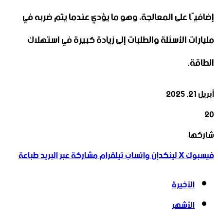
إضافيًا على المعالجة، وهو ما يؤدي عندما يتم ضربه في
مليارات الأسئلة والطلبات إلى زيادة كبيرة في استهلاك
الطاقة.
أبريل 21, 2025
20
‫X
تيلقرام
واتساب
لينكدإن
فيسبوك
شاركها
فيسبوك
‫X
لينكدإن
واتساب
تيلقرام
مشاركة عبر البريد
طباعة
الأخيرة
الأشهر