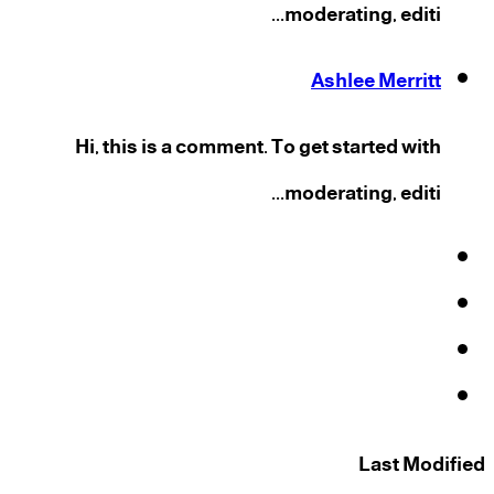
moderating, editi...
Ashlee Merritt
Hi, this is a comment. To get started with
moderating, editi...
فيسبوك
‫X
‫YouTube
انستقرام
Last Modified