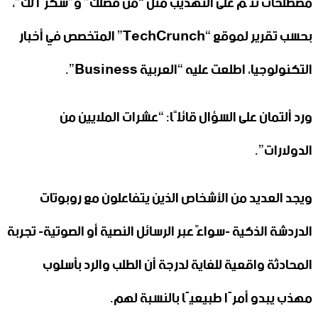
مصطلحات تنُم على التهذيب مثل “من فضلك” و”شكرًا لك”،
بحسب تقرير لموقع “TechCrunch” المتخصص في أخبار
التكنولوجيا، اطلعت عليه “العربية Business”.
ورد ألتمان على السؤال قائلًا: “عشرات الملايين من
الدولارات”.
ويجد العديد من الأشخاص الذين يتفاعلون مع روبوتات
الدردشة الذكية -سواءً عبر الرسائل النصية أو الصوتية- تجربة
المحادثة واقعية للغاية لدرجة أن الطلب والرد بأسلوب
مهذب يبدو أمرًا طبيعيًا بالنسبة لهم.