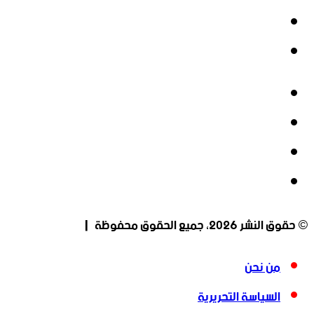
‫YouTube
انستقرام
فيسبوك
‫X
‫YouTube
انستقرام
© حقوق النشر 2026، جميع الحقوق محفوظة |
من نحن
السياسة التحريرية