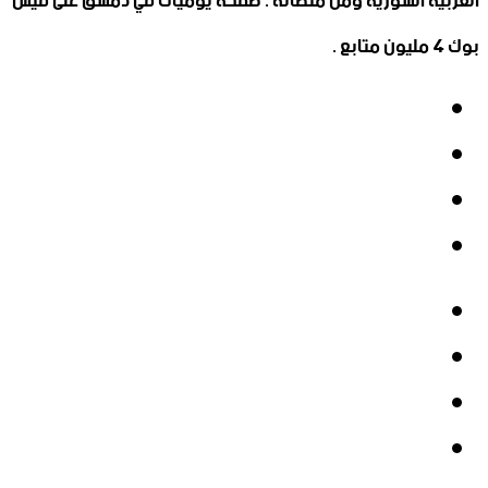
العربية السورية ومن منصاته : صفحة يوميات في دمشق على فيس
بوك 4 مليون متابع .
فيسبوك
‫X
‫YouTube
انستقرام
فيسبوك
‫X
‫YouTube
انستقرام