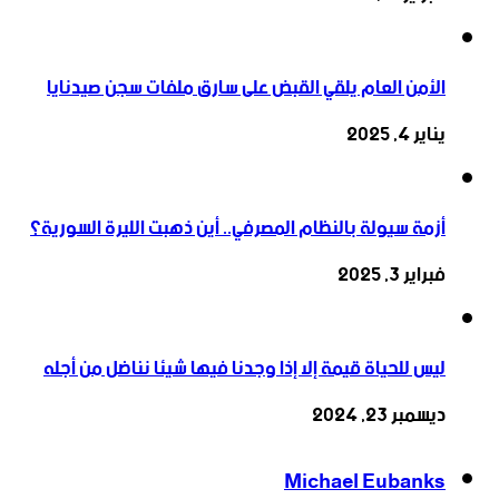
الأمن العام يلقي القبض على سارق ملفات سجن صيدنايا
يناير 4, 2025
أزمة سيولة بالنظام المصرفي.. أين ذهبت الليرة السورية؟
فبراير 3, 2025
ليس للحياة قيمة إلا إذا وجدنا فيها شيئا نناضل من أجله
ديسمبر 23, 2024
Michael Eubanks