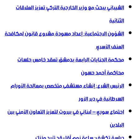
الشيباني يبحث مع وزير الخارجية التركي تعزيز العلاقات
الثنائية
الشؤون الاجتماعية: إعداد مسودة مشروع قانون لمكافحة
العنف الأسري ‏
محكمة الجنايات الرابعة بدمشق تعقد خامس جلسات
محاكمة أحمد حسون
الرئيس الشرع: إنشاء ‌‏مستشفى متخصص بمعالجة الأورام
السرطانية في دير الزور
اجتماع سوري – لبناني في بيروت لتعزيز التعاون ‏الأمني ‏بين
البلدين
دراسة تكشف: ساعة نوم أقل قد تزيد وزنك