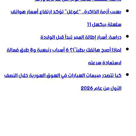
بسبب أزمة الذاكرة.. “غوغل” تؤكد ارتفاع أسعار هواتف
سلسلة بيكسل 11
دراسة: أسرار إطالة العمر تبدأ قبل الولادة
لماذا أصبح هاتفك بطيئًا؟ 6 أسباب رئيسية و8 طرق فعالة
لاستعادة سرعته
كيا تتصدر مبيعات السيارات في السوق السورية خلال النصف
الأول من عام 2026