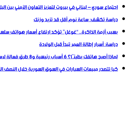
اجتماع سوري – لبناني في بيروت لتعزيز التعاون ‏الأمني ‏بين البل
دراسة تكشف: ساعة نوم أقل قد تزيد وزنك
بسبب أزمة الذاكرة.. “غوغل” تؤكد ارتفاع أسعار هواتف سلسلة
دراسة: أسرار إطالة العمر تبدأ قبل الولادة
لماذا أصبح هاتفك بطيئًا؟ 6 أسباب رئيسية و8 طرق فعالة لاستعادة سرعته
كيا تتصدر مبيعات السيارات في السوق السورية خلال النصف الأول