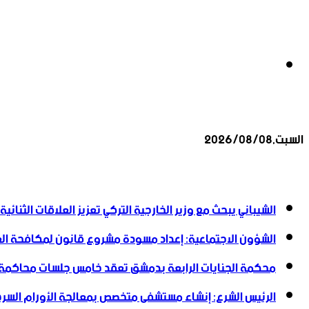
بحث
السبت,2026/08/08
عن
أخبار عاجلة
الشيباني يبحث مع وزير الخارجية التركي تعزيز العلاقات الثنائية
الشؤون الاجتماعية: إعداد مسودة مشروع قانون لمكافحة العن
محكمة الجنايات الرابعة بدمشق تعقد خامس جلسات محاكمة
الرئيس الشرع: إنشاء ‌‏مستشفى متخصص بمعالجة الأورام السرطا