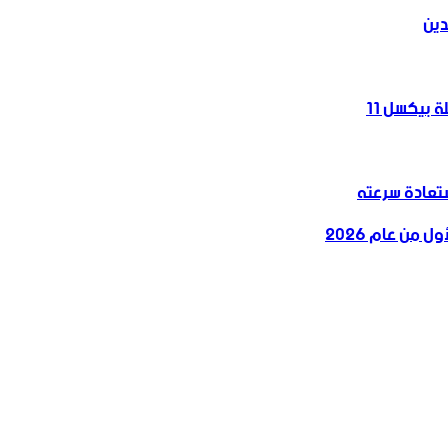
دين
 بيكسل 11
 من عام 2026