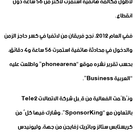
لأطول مكالمة هاتفية استمرت لأكثر من 56 ساعة دون
انقطاع.
ففي العام 2012، نجح فريقان من لاتفيا في كسر حاجز الزمن
والدخول في محادثة هاتفية استمرت 56 ساعة و4 دقائق،
بحسب تقرير نشره موقع “phonearena” واطلعت عليه
“العربية Business”.
ونُظّمت الفعالية من قِبل شركة الاتصالات Tele2
بالتعاون مع “SponsorKing”، وشارك فيها كلٌ من
كريستابس ستالز وباتريك زفايجن من جهة، وليونيدس