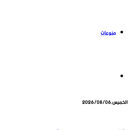
منوعات
بحث
الخميس,2026/08/06
عن
أخبار عاجلة