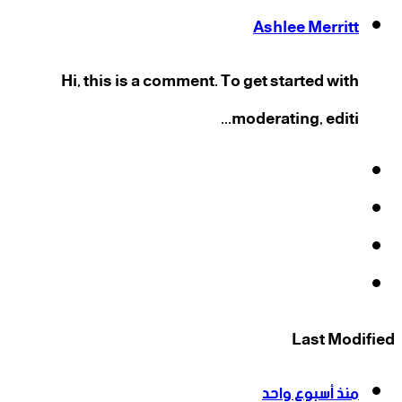
Ashlee Merritt
Hi, this is a comment. To get started with
moderating, editi...
فيسبوك
‫X
‫YouTube
انستقرام
Last Modified
منذ أسبوع واحد