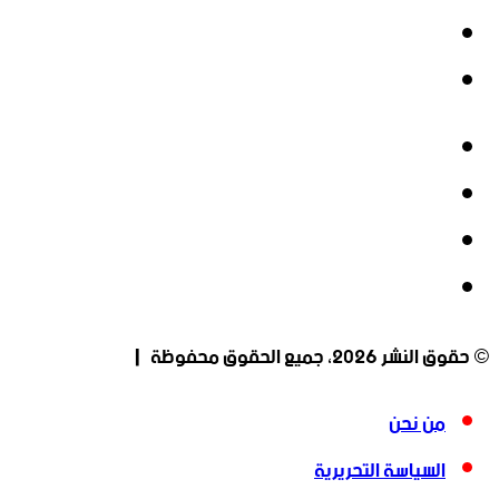
‫YouTube
انستقرام
فيسبوك
‫X
‫YouTube
انستقرام
© حقوق النشر 2026، جميع الحقوق محفوظة |
من نحن
السياسة التحريرية