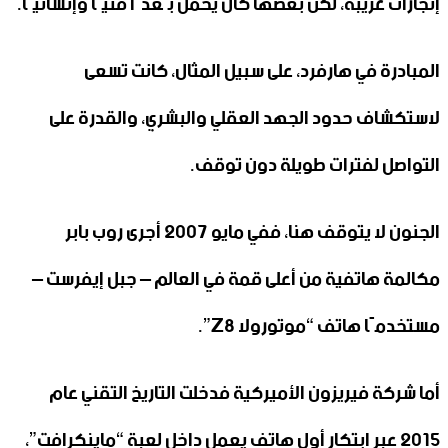
إنجازات غريبة، لكن بعضها كان يحمل بُعدًا فنيًا وإنسانيًا.
المبادرة في هارفرد، على سبيل المثال، كانت تسعى
لاستكشاف حدود الجهد العقلي والبشري، والقدرة على
التواصل لفترات طويلة دون توقف.
الجنون لا يتوقف هنا، ففي مايو 2007 أجرى روب بابر
مكالمة هاتفية من أعلى قمة في العالم – جبل إيفرست –
مستخدمًا هاتف “موتورولا Z8”.
أما شركة فيريزون الأميركية فدخلت التاريخ التقني عام
2015 عبر ابتكار أول هاتف يعمل داخل لعبة “ماينكرافت”،