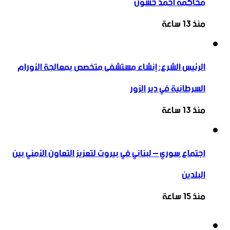
محاكمة أحمد حسون
منذ 13 ساعة
الرئيس الشرع: إنشاء ‌‏مستشفى متخصص بمعالجة الأورام
السرطانية في دير الزور
منذ 13 ساعة
اجتماع سوري – لبناني في بيروت لتعزيز التعاون ‏الأمني ‏بين
البلدين
منذ 15 ساعة