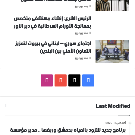
منذ يومين
الرئيس الشرع: إنشاء ‌‏مستشفى متخصص
بمعالجة الأورام السرطانية في دير الزور
منذ يومين
اجتماع سوري – لبناني في بيروت لتعزيز
التعاون ‏الأمني ‏بين البلدين
منذ يومين
فيسبوك
‫X
‫YouTube
انستقرام
Last Modified
أغسطس 11, 2025
برنامج جديد للتزود بالمياه بدمشق وريفها .. مدير مؤسسة