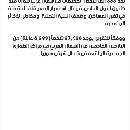
نحو 333 ألف شخص المخيمات في شمال غربي سوريا منذ
كانون الأول الماضي، في ظل استمرار المعوقات المتمثلة
في تضرر المساكن، وضعف البنية التحتية، ومخاطر الذخائر
المتفجرة.
ووفقاً للتقرير، يوجد 27,428 شخصاً (6,299 عائلة) من
النازحين القادمين من الشمال الغربي في مراكز الطوارئ
الجماعية الواقعة في شمال شرقي سوريا.