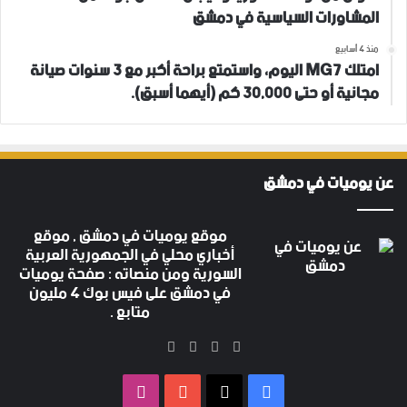
المشاورات السياسية في دمشق
منذ 4 أسابيع
امتلك MG7 اليوم، واستمتع براحة أكبر مع 3 سنوات صيانة
مجانية أو حتى 30,000 كم (أيهما أسبق).
عن يوميات في دمشق
موقع يوميات في دمشق , موقع
أخباري محلي في الجمهورية العربية
السورية ومن منصاته : صفحة يوميات
في دمشق على فيس بوك 4 مليون
متابع .
‫X
فيسبوك
‫YouTube
انستقرام
فيسبوك
‫X
‫YouTube
انستقرام