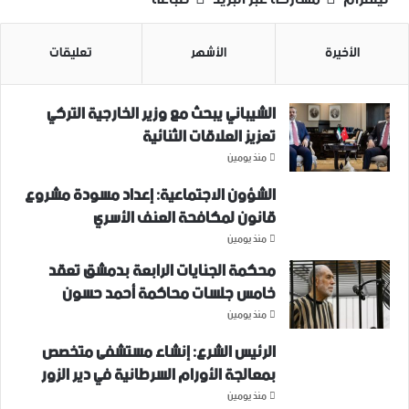
الأخيرة
الأشهر
تعليقات
الشيباني يبحث مع وزير الخارجية التركي
تعزيز العلاقات الثنائية
منذ يومين
الشؤون الاجتماعية: إعداد مسودة مشروع
قانون لمكافحة العنف الأسري ‏
منذ يومين
محكمة الجنايات الرابعة بدمشق تعقد
خامس جلسات محاكمة أحمد حسون
منذ يومين
الرئيس الشرع: إنشاء ‌‏مستشفى متخصص
بمعالجة الأورام السرطانية في دير الزور
منذ يومين