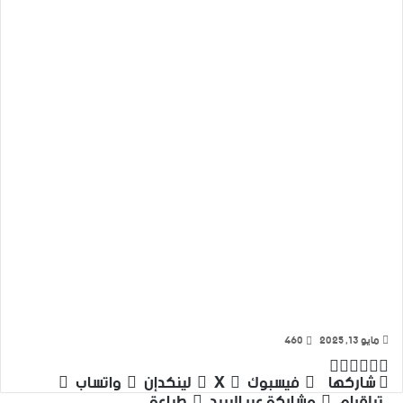
مايو 13, 2025
460
‫X
تيلقرام
واتساب
لينكدإن
فيسبوك
شاركها
فيسبوك
‫X
لينكدإن
واتساب
تيلقرام
مشاركة عبر البريد
طباعة