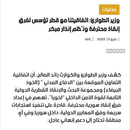
محليات
وزير الطوارئ: اتفاقيتنا مع قطر تؤسس لفرق
إنقاذ محترفة ونُظم إنذار مبكر
مايو 13, 2025
460
‫X
تيلقرام
واتساب
لينكدإن
فيسبوك
كشف وزير الطوارئ والكوارث رائد الصالح، أن اتفاقية
التعاون الموقعة بين “الدفاع المدني ” (الخوذ
البيضاء) ومجموعة البحث والإنقاذ القطرية الدولية
التابعة لقوة الأمن الداخلي “لخويا”، تسهم في إعداد
فرق إنقاذ سورية محترفة، قادرة على تنفيذ استجابات
سريعة وفق المعايير الدولية، داخل سوريا وفي أي
منطقة تحتاج إلى دعم إنساني عاجل.