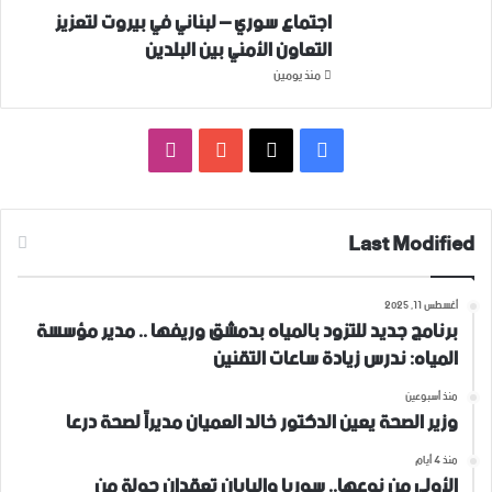
اجتماع سوري – لبناني في بيروت لتعزيز
التعاون ‏الأمني ‏بين البلدين
منذ يومين
فيسبوك
‫X
‫YouTube
انستقرام
Last Modified
أغسطس 11, 2025
برنامج جديد للتزود بالمياه بدمشق وريفها .. مدير مؤسسة
المياه: ندرس زيادة ساعات التقنين
منذ أسبوعين
وزير الصحة يعين الدكتور خالد العميان مديراً لصحة درعا
منذ 4 أيام
الأولى من نوعها.. سوريا واليابان تعقدان جولة من