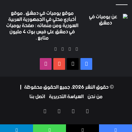
موقع يوميات في دمشق , موقع
أخباري محلي في الجمهورية العربية
السورية ومن منصاته : صفحة يوميات
في دمشق على فيس بوك 4 مليون
متابع .
‫X
فيسبوك
‫YouTube
انستقرام
فيسبوك
‫X
‫YouTube
انستقرام
© حقوق النشر 2026، جميع الحقوق محفوظة |
من نحن
السياسة التحريرية
اتصل بنا
فيسبوك
‫X
‫YouTube
انستقرام