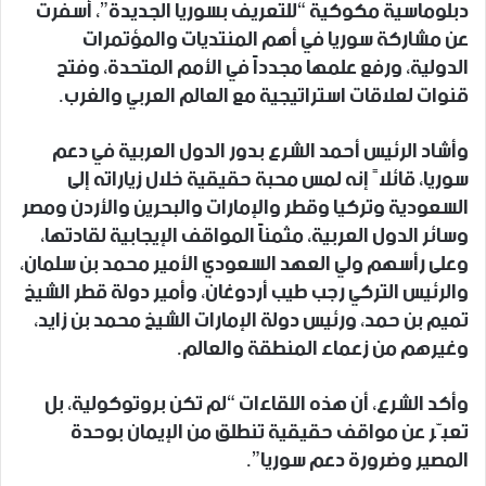
دبلوماسية مكوكية “للتعريف بسوريا الجديدة”، أسفرت
عن مشاركة سوريا في أهم المنتديات والمؤتمرات
الدولية، ورفع علمها مجدداً في الأمم المتحدة، وفتح
قنوات لعلاقات استراتيجية مع العالم العربي والغرب.
وأشاد الرئيس أحمد الشرع بدور الدول العربية في دعم
سوريا، قائلاً إنه لمس محبة حقيقية خلال زياراته إلى
السعودية وتركيا وقطر والإمارات والبحرين والأردن ومصر
وسائر الدول العربية، مثمناً المواقف الإيجابية لقادتها،
وعلى رأسهم ولي العهد السعودي الأمير محمد بن سلمان،
والرئيس التركي رجب طيب أردوغان، وأمير دولة قطر الشيخ
تميم بن حمد، ورئيس دولة الإمارات الشيخ محمد بن زايد،
وغيرهم من زعماء المنطقة والعالم.
وأكد الشرع، أن هذه اللقاءات “لم تكن بروتوكولية، بل
تعبّر عن مواقف حقيقية تنطلق من الإيمان بوحدة
المصير وضرورة دعم سوريا”.