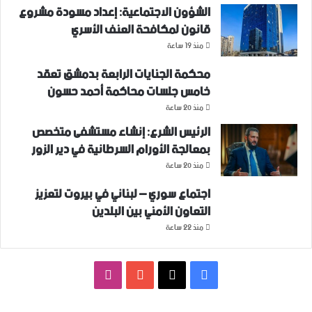
الشؤون الاجتماعية: إعداد مسودة مشروع
قانون لمكافحة العنف الأسري ‏
منذ 19 ساعة
محكمة الجنايات الرابعة بدمشق تعقد
خامس جلسات محاكمة أحمد حسون
منذ 20 ساعة
الرئيس الشرع: إنشاء ‌‏مستشفى متخصص
بمعالجة الأورام السرطانية في دير الزور
منذ 20 ساعة
اجتماع سوري – لبناني في بيروت لتعزيز
التعاون ‏الأمني ‏بين البلدين
منذ 22 ساعة
فيسبوك
‫X
‫YouTube
انستقرام