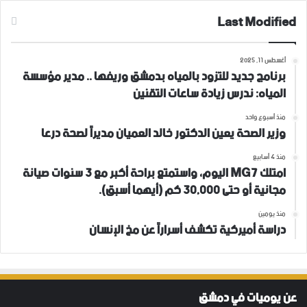
Last Modified
أغسطس 11, 2025
برنامج جديد للتزود بالمياه بدمشق وريفها .. مدير مؤسسة
المياه: ندرس زيادة ساعات التقنين
منذ أسبوع واحد
وزير الصحة يعين الدكتور خالد العميان مديراً لصحة درعا
منذ 4 أسابيع
امتلك MG7 اليوم، واستمتع براحة أكبر مع 3 سنوات صيانة
مجانية أو حتى 30,000 كم (أيهما أسبق).
منذ يومين
دراسة أميركية تكشف أسراراً عن مخ الإنسان
عن يوميات في دمشق