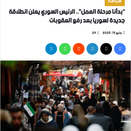
سياسة
“بدأنا مرحلة العمل”.. الرئيس السوري يعلن انطلاقة
جديدة لسوريا بعد رفع العقوبات
مايو 15, 2025
29
فيسبوك
‫X
لينكدإن
واتساب
تيلقرام