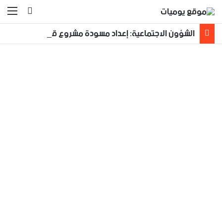
بحث عن
الق
الشؤون الاجتماعية: إعداد مسودة مشروع قانون لمكافحة العنف الأسري ‏