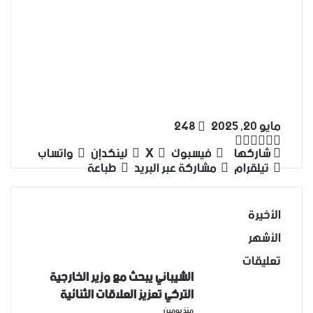
مايو 20, 2025
248
‫X
تيلقرام
واتساب
لينكدإن
فيسبوك
شاركها
فيسبوك
‫X
لينكدإن
واتساب
تيلقرام
مشاركة عبر البريد
طباعة
الأخيرة
الأشهر
تعليقات
الشيباني يبحث مع وزير الخارجية
التركي تعزيز العلاقات الثنائية
منذ يومين