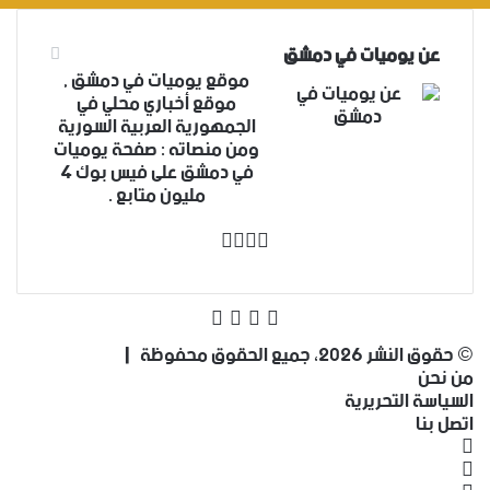
عن يوميات في دمشق
موقع يوميات في دمشق ,
موقع أخباري محلي في
الجمهورية العربية السورية
ومن منصاته : صفحة يوميات
في دمشق على فيس بوك 4
مليون متابع .
‫X
فيسبوك
انستقرام
‫YouTube
‫X
فيسبوك
‫YouTube
انستقرام
© حقوق النشر 2026، جميع الحقوق محفوظة |
من نحن
السياسة التحريرية
اتصل بنا
فيسبوك
‫X