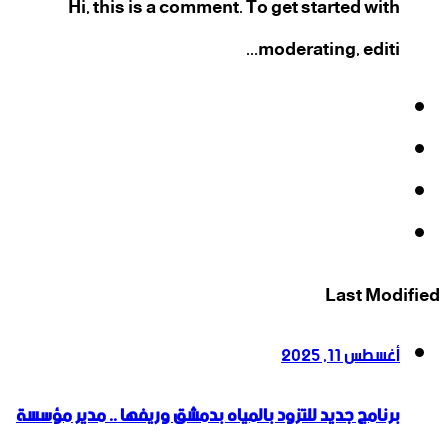
Hi, this is a comment. To get started with
moderating, editi...
فيسبوك
‫X
‫YouTube
انستقرام
Last Modified
أغسطس 11, 2025
برنامج جديد للتزود بالمياه بدمشق وريفها .. مدير مؤسسة