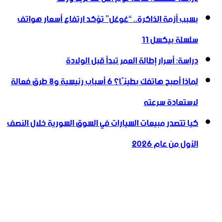
بسبب أزمة الذاكرة.. “غوغل” تؤكد ارتفاع أسعار هواتف
سلسلة بيكسل 11
دراسة: أسرار إطالة العمر تبدأ قبل الولادة
لماذا أصبح هاتفك بطيئًا؟ 6 أسباب رئيسية و8 طرق فعالة
لاستعادة سرعته
كيا تتصدر مبيعات السيارات في السوق السورية خلال النصف
الأول من عام 2026