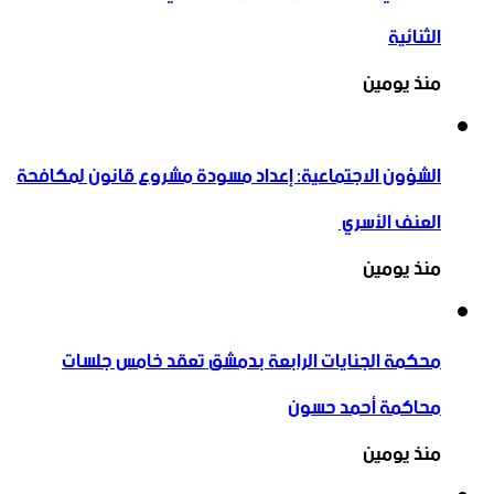
الثنائية
منذ يومين
الشؤون الاجتماعية: إعداد مسودة مشروع قانون لمكافحة
العنف الأسري ‏
منذ يومين
محكمة الجنايات الرابعة بدمشق تعقد خامس جلسات
محاكمة أحمد حسون
منذ يومين