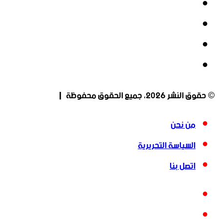
فيسبوك
‫X
‫YouTube
انستقرام
© حقوق النشر 2026، جميع الحقوق محفوظة |
من نحن
السياسة التحريرية
اتصل بنا
فيسبوك
‫X