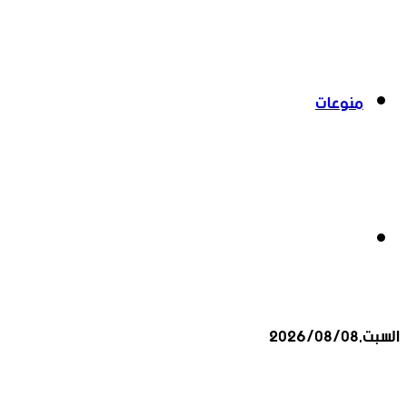
منوعات
بحث
السبت,2026/08/08
عن
أخبار عاجلة