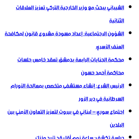
الشيباني يبحث مع وزير الخارجية التركي تعزيز العلاقات
الثنائية
الشؤون الاجتماعية: إعداد مسودة مشروع قانون لمكافحة
العنف الأسري ‏
محكمة الجنايات الرابعة بدمشق تعقد خامس جلسات
محاكمة أحمد حسون
الرئيس الشرع: إنشاء ‌‏مستشفى متخصص بمعالجة الأورام
السرطانية في دير الزور
اجتماع سوري – لبناني في بيروت لتعزيز التعاون ‏الأمني ‏بين
البلدين
دراسة تكشف: ساعة نوم أقل قد تزيد وزنك