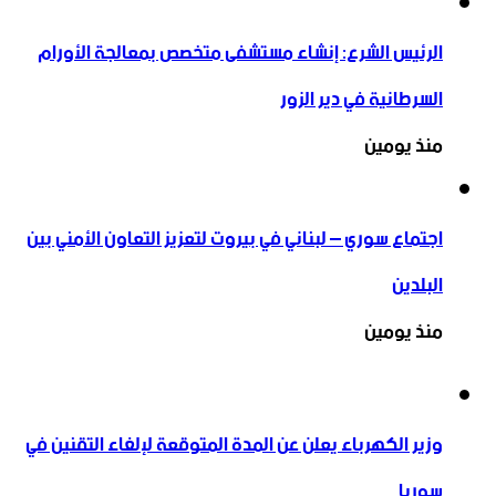
الرئيس الشرع: إنشاء ‌‏مستشفى متخصص بمعالجة الأورام
السرطانية في دير الزور
منذ يومين
اجتماع سوري – لبناني في بيروت لتعزيز التعاون ‏الأمني ‏بين
البلدين
منذ يومين
وزير الكهرباء يعلن عن المدة المتوقعة لإلغاء التقنين في
سوريا