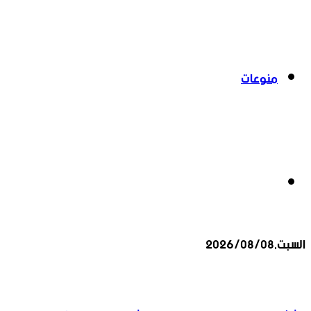
منوعات
بحث
السبت,2026/08/08
عن
أخبار عاجلة