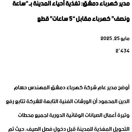
مدير كهرباء دمشق: تغذية أحياء المدينة بـ “ساعة
ونصف” كهرباء مقابل “٥ ساعات” قطع
مايو 25, 2025
2٬434
‫X
تيلقرام
واتساب
لينكدإن
فيسبوك
أوضح مدير عام شركة كهرباء دمشق المهندس حسام
الدين المحمود أن الورشات الفنية التابعة للشركة تتابع رفع
وتيرة أعمال الصيانات الوقائية الدورية لجميع محطات
التحويل المغذية للمدينة قبل دخول فصل الصيف، حيث تم