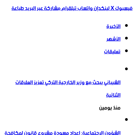
فيسبوك
‫X
لينكدإن
واتساب
تيلقرام
مشاركة عبر البريد
طباعة
الأخيرة
الأشهر
تعليقات
الشيباني يبحث مع وزير الخارجية التركي تعزيز العلاقات
الثنائية
منذ يومين
الشؤون الاجتماعية: إعداد مسودة مشروع قانون لمكافحة