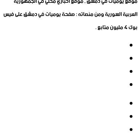
موقع يوميات في دمشق , موقع أخباري محلي في الجمهورية
العربية السورية ومن منصاته : صفحة يوميات في دمشق على فيس
بوك 4 مليون متابع .
فيسبوك
‫X
‫YouTube
انستقرام
فيسبوك
‫X
‫YouTube