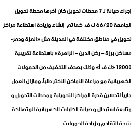
إجراء صيانة لـ ٧ محطات تحويل كان آخرها محطة تحويل
الجامعة ٦٦/٢٠ ك ف، كما تمّ إنشاء وزيادة استطاعة مراكز
تحويل في مناطق مختلفة في المدينة مثل «المزة ودمر-
مساكن برزة – ركن الدين – الزاهرة» باستطاعة تقريبية
١٢٠٠٠ «ك ف أ» وذلك بهدف التخفيف من الحمولات
الكهربائية مع مراعاة الأماكن الأكثر طلباً، ومازال العمل
جارياً لتحسين قدرة المراكز التحويلية ومحطات التحويل و
متابعة استبدال و صيانة الكابلات الكهربائية المتهالكة
نتيجة التقادم و زيادة الحمولات .