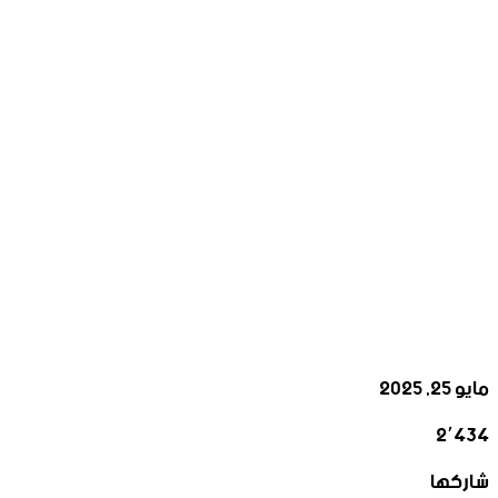
مايو 25, 2025
2٬434
‫X
تيلقرام
واتساب
لينكدإن
فيسبوك
شاركها