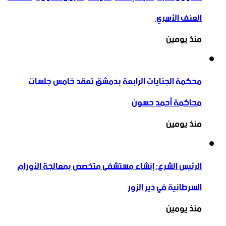
العنف الأسري ‏
منذ يومين
محكمة الجنايات الرابعة بدمشق تعقد خامس جلسات
محاكمة أحمد حسون
منذ يومين
الرئيس الشرع: إنشاء ‌‏مستشفى متخصص بمعالجة الأورام
السرطانية في دير الزور
منذ يومين