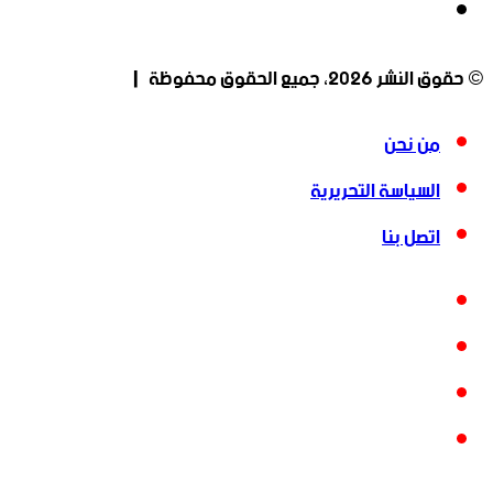
انستقرام
© حقوق النشر 2026، جميع الحقوق محفوظة |
من نحن
السياسة التحريرية
اتصل بنا
فيسبوك
‫X
‫YouTube
انستقرام