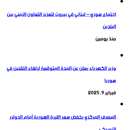
اجتماع سوري – لبناني في بيروت لتعزيز التعاون ‏الأمني ‏بين
البلدين
منذ يومين
وزير الكهرباء يعلن عن المدة المتوقعة لإلغاء التقنين في
سوريا
فبراير 9, 2025
المصرف المركزي يخفض سعر الليرة السورية أمام الدولار
الأميركي