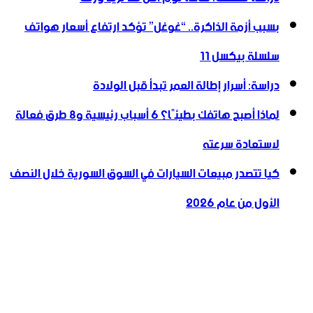
بسبب أزمة الذاكرة.. “غوغل” تؤكد ارتفاع أسعار هواتف
سلسلة بيكسل 11
دراسة: أسرار إطالة العمر تبدأ قبل الولادة
لماذا أصبح هاتفك بطيئًا؟ 6 أسباب رئيسية و8 طرق فعالة
لاستعادة سرعته
كيا تتصدر مبيعات السيارات في السوق السورية خلال النصف
الأول من عام 2026