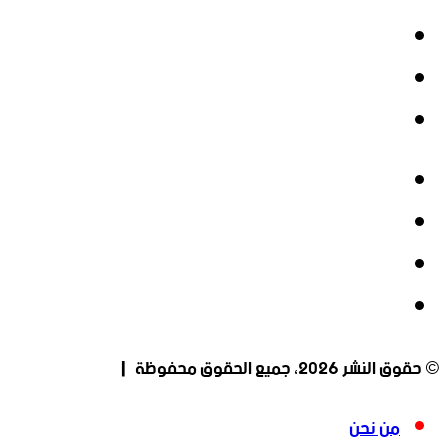
‫X
‫YouTube
انستقرام
فيسبوك
‫X
‫YouTube
انستقرام
© حقوق النشر 2026، جميع الحقوق محفوظة |
من نحن