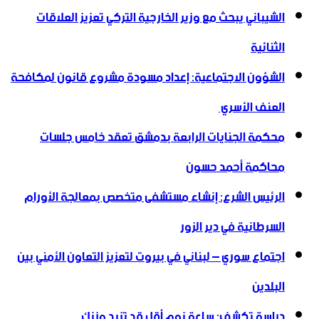
الشيباني يبحث مع وزير الخارجية التركي تعزيز العلاقات
الثنائية
الشؤون الاجتماعية: إعداد مسودة مشروع قانون لمكافحة
العنف الأسري ‏
محكمة الجنايات الرابعة بدمشق تعقد خامس جلسات
محاكمة أحمد حسون
الرئيس الشرع: إنشاء ‌‏مستشفى متخصص بمعالجة الأورام
السرطانية في دير الزور
اجتماع سوري – لبناني في بيروت لتعزيز التعاون ‏الأمني ‏بين
البلدين
دراسة تكشف: ساعة نوم أقل قد تزيد وزنك