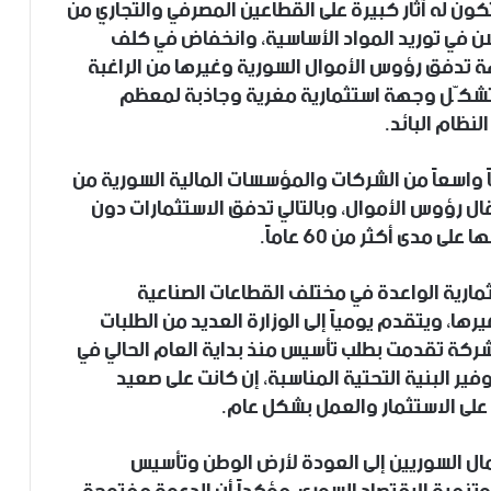
ون له آثار كبيرة على القطاعين المصرفي والتجاري من
حسن في توريد المواد الأساسية، وانخفاض في كلف
هة تدفق رؤوس الأموال السورية وغيرها من الراغبة
اد تشكّل وجهة استثمارية مغرية وجاذبة لمعظم
لنظام البائد.
ً واسعاً من الشركات والمؤسسات المالية السورية من
قال رؤوس الأموال، وبالتالي تدفق الاستثمارات دون
 مدى أكثر من 60 عاماً.
تثمارية الواعدة في مختلف القطاعات الصناعية
رها، ويتقدم يومياً إلى الوزارة العديد من الطلبات
عمل والاستثمار، مع الإشارة إلى أن نحو 500 شركة تقدمت بطلب تأسيس منذ بداية العام الحالي في
ير البنية التحتية المناسبة، إن كانت على صعيد
لى الاستثمار والعمل بشكل عام.
مال السوريين إلى العودة لأرض الوطن وتأسيس