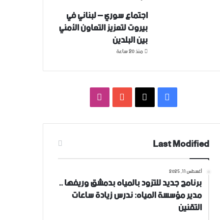
اجتماع سوري – لبناني في
بيروت لتعزيز التعاون ‏الأمني
‏بين البلدين
منذ 20 ساعة
فيسبوك
‫X
‫YouTube
انستقرام
Last Modified
أغسطس 11, 2025
برنامج جديد للتزود بالمياه بدمشق وريفها ..
مدير مؤسسة المياه: ندرس زيادة ساعات
التقنين