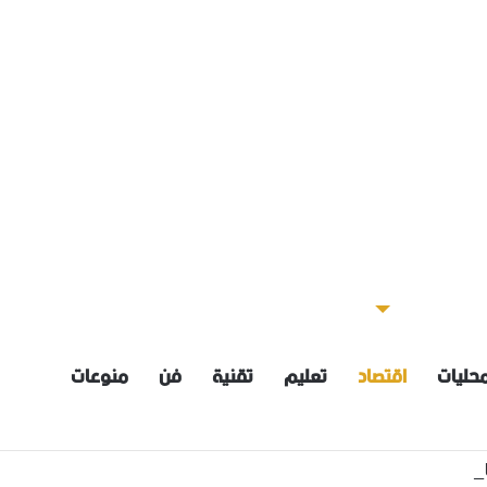
حليات
اقتصاد
تعليم
تقنية
فن
منوعات
عية: إعداد مسودة مشروع قانون لمكافحة العنف الأسري ‏