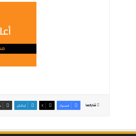
شاركها
فيسبوك
‫X
لينكدإن
م