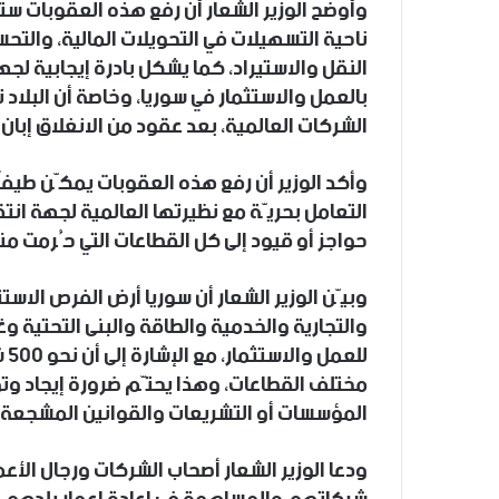
وأوضح الوزير الشعار أن رفع هذه العقوبات ستك
ناحية التسهيلات في التحويلات المالية، والت
النقل والاستيراد، كما يشكل بادرة إيجابية لج
بالعمل والاستثمار في سوريا، وخاصة أن البل
الشركات العالمية، بعد عقود من الانغلاق إبان ا
وأكد الوزير أن رفع هذه العقوبات يمكّن طيفا
التعامل بحريّة مع نظيرتها العالمية لجهة انت
حواجز أو قيود إلى كل القطاعات التي حُرمت منها على
وبيّن الوزير الشعار أن سوريا أرض الفرص الاس
والتجارية والخدمية والطاقة والبنى التحتية وغي
لل
مختلف القطاعات، وهذا يحتّم ضرورة إيجاد وتوف
المؤسسات أو التشريعات والقوانين المشجعة ع
ودعا الوزير الشعار أصحاب الشركات ورجال الأع