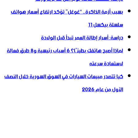
بسبب أزمة الذاكرة.. “غوغل” تؤكد ارتفاع أسعار هواتف
سلسلة بيكسل 11
دراسة: أسرار إطالة العمر تبدأ قبل الولادة
لماذا أصبح هاتفك بطيئًا؟ 6 أسباب رئيسية و8 طرق فعالة
لاستعادة سرعته
كيا تتصدر مبيعات السيارات في السوق السورية خلال النصف
الأول من عام 2026