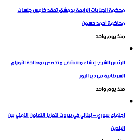
محكمة الجنايات الرابعة بدمشق تعقد خامس جلسات
محاكمة أحمد حسون
منذ يوم واحد
الرئيس الشرع: إنشاء ‌‏مستشفى متخصص بمعالجة الأورام
السرطانية في دير الزور
منذ يوم واحد
اجتماع سوري – لبناني في بيروت لتعزيز التعاون ‏الأمني ‏بين
البلدين