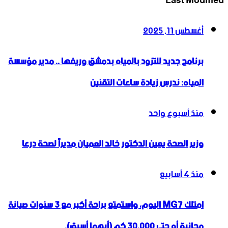
Last Modified
أغسطس 11, 2025
برنامج جديد للتزود بالمياه بدمشق وريفها .. مدير مؤسسة
المياه: ندرس زيادة ساعات التقنين
منذ أسبوع واحد
وزير الصحة يعين الدكتور خالد العميان مديراً لصحة درعا
منذ 4 أسابيع
امتلك MG7 اليوم، واستمتع براحة أكبر مع 3 سنوات صيانة
مجانية أو حتى 30,000 كم (أيهما أسبق).