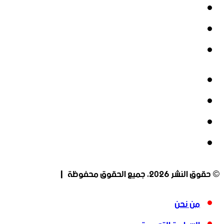
‫X
‫YouTube
انستقرام
فيسبوك
‫X
‫YouTube
انستقرام
© حقوق النشر 2026، جميع الحقوق محفوظة |
من نحن