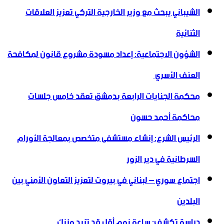
الشيباني يبحث مع وزير الخارجية التركي تعزيز العلاقات
الثنائية
الشؤون الاجتماعية: إعداد مسودة مشروع قانون لمكافحة
العنف الأسري ‏
محكمة الجنايات الرابعة بدمشق تعقد خامس جلسات
محاكمة أحمد حسون
الرئيس الشرع: إنشاء ‌‏مستشفى متخصص بمعالجة الأورام
السرطانية في دير الزور
اجتماع سوري – لبناني في بيروت لتعزيز التعاون ‏الأمني ‏بين
البلدين
دراسة تكشف: ساعة نوم أقل قد تزيد وزنك