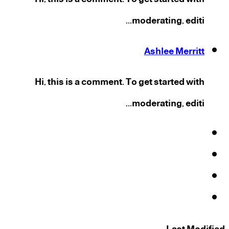
moderating, editi...
Ashlee Merritt
Hi, this is a comment. To get started with
moderating, editi...
فيسبوك
‫X
‫YouTube
انستقرام