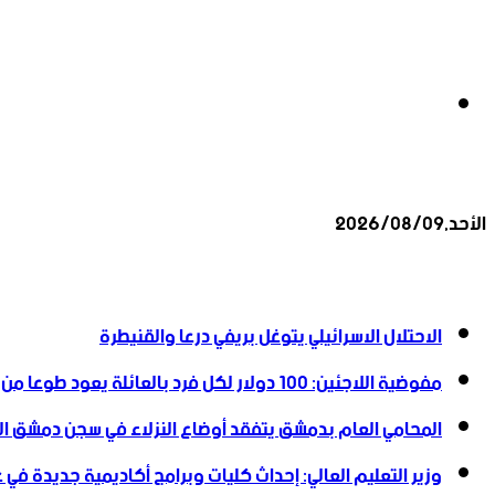
بحث
الأحد,2026/08/09
عن
أخبار عاجلة
الاحتلال الاسرائيلي يتوغل بريفي درعا والقنيطرة
مفوضية اللاجئين: 100 دولار لكل فرد بالعائلة يعود طوعا من لبنان إلى سوريا مع تأمين نقله
المحامي العام بدمشق يتفقد أوضاع النزلاء في سجن دمشق ال
وزير التعليم العالي: إحداث كليات وبرامج أكاديمية جديدة في