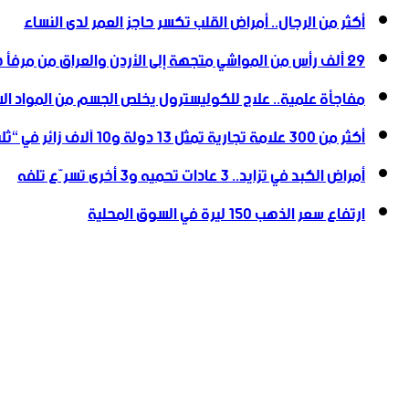
أكثر من الرجال.. أمراض القلب تكسر حاجز العمر لدى النساء
29 ألف رأس من المواشي متجهة إلى الأردن ‏والعراق من مرفأ طرطوس
مفاجأة علمية.. علاج للكوليسترول يخلص الجسم من المواد ال
أكثر من 300 علامة تجارية تمثل 13 دولة و10 آلاف زائر في “ثلاثية ‏مشهداني الصناعية” بدمشق
أمراض الكبد في تزايد.. 3 عادات تحميه و3 أخرى تسرّع تلفه
ارتفاع سعر الذهب 150 ليرة في السوق المحلية‎