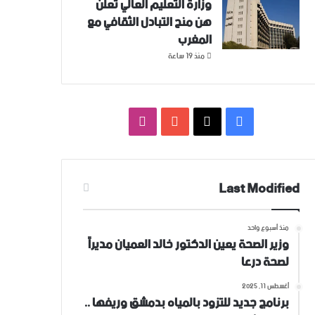
وزارة التعليم العالي تعلن
هن منح التبادل الثقافي مع
المغرب
منذ 19 ساعة
فيسبوك
‫X
‫YouTube
انستقرام
Last Modified
منذ أسبوع واحد
وزير الصحة يعين الدكتور خالد العميان مديراً
لصحة درعا
أغسطس 11, 2025
برنامج جديد للتزود بالمياه بدمشق وريفها ..