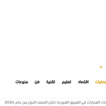
حليات
اقتصاد
تعليم
تقنية
فن
منوعات
ن معدلاتها بنحو /3_5/ درجات مئوية