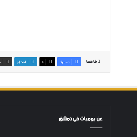
شاركها
فيسبوك
‫X
لينكدإن
م
عن يوميات في دمشق