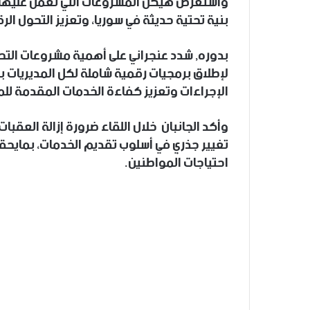
واستعرض هيكل المشروعات التي تعمل عليها ال
بنية تحتية حديثة في سوريا، وتعزيز التحول ا
بدوره, شدد عنجراني على أهمية مشروعات الت
لإطلاق برمجيات رقمية شاملة لكل المديريات ب
الإجراءات وتعزيز كفاءة الخدمات المقدمة للم
وأكد الجانبان خلال اللقاء ضرورة إزالة العقبات
تغيير جذري في أسلوب تقديم الخدمات، بمايحقق ت
احتياجات المواطنين.