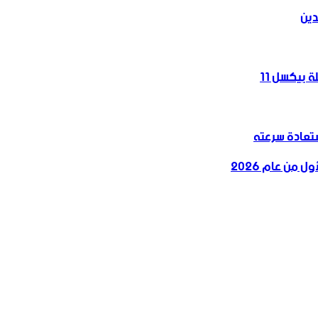
دين
 بيكسل 11
 من عام 2026