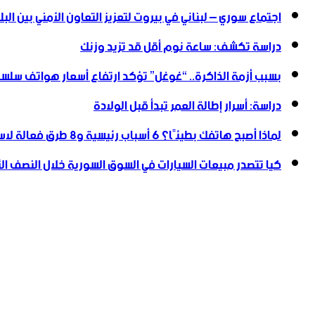
اجتماع سوري – لبناني في بيروت لتعزيز التعاون ‏الأمني ‏بين البل
دراسة تكشف: ساعة نوم أقل قد تزيد وزنك
بسبب أزمة الذاكرة.. “غوغل” تؤكد ارتفاع أسعار هواتف سلسلة
دراسة: أسرار إطالة العمر تبدأ قبل الولادة
لماذا أصبح هاتفك بطيئًا؟ 6 أسباب رئيسية و8 طرق فعالة لاستعادة سرعته
كيا تتصدر مبيعات السيارات في السوق السورية خلال النصف الأول