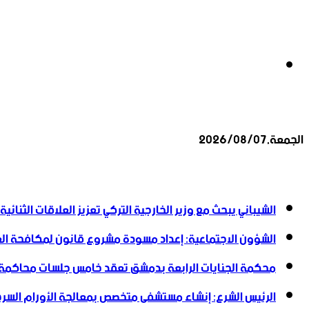
بحث
الجمعة,2026/08/07
عن
أخبار عاجلة
الشيباني يبحث مع وزير الخارجية التركي تعزيز العلاقات الثنائية
الشؤون الاجتماعية: إعداد مسودة مشروع قانون لمكافحة العن
محكمة الجنايات الرابعة بدمشق تعقد خامس جلسات محاكمة
الرئيس الشرع: إنشاء ‌‏مستشفى متخصص بمعالجة الأورام السرطا