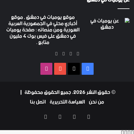
موقع يوميات في دمشق , موقع
أخباري محلي في الجمهورية العربية
السورية ومن منصاته : صفحة يوميات
في دمشق على فيس بوك 4 مليون
متابع .
‫X
فيسبوك
‫YouTube
انستقرام
فيسبوك
‫X
‫YouTube
انستقرام
© حقوق النشر 2026، جميع الحقوق محفوظة |
من نحن
السياسة التحريرية
اتصل بنا
فيسبوك
‫X
‫YouTube
انستقرام
‫X
تيلقرام
واتساب
فيسبوك