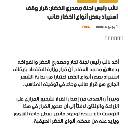
نائب رئيس لجنة مصدري الخضار: قرار وقف
استيراد بعض أنواع الخضار صائب
يونيو 5, 2025
1٬284
‫X
تيلقرام
واتساب
لينكدإن
فيسبوك
أكد نائب رئيس لجنة تجار ومصدري الخضر والفواكه
بدمشق محمد العقاد, أن قرار وزارة الاقتصاد بإيقاف
استيراد بعض أنواع الخضر اعتباراً من بداية الشهر
الجاري هو قرار صائب وجاء في توقيته المناسب.
وبين أن الهدف من إصدار القرار تشجيع المزارع على
الزراعة والإنتاج، لافتاً إلى أن صدور القرار في هذا
التوقيت جاء نتيجة لوجود فائض يغطي حاجة السوق
ويزيد عنه من معظم أنواع الخضر الصيفية.