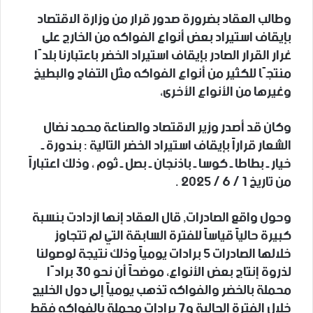
وطالب العقاد بضرورة صدور قرار من وزارة الاقتصاد
بإيقاف استيراد بعض أنواع الفواكه من الخارج على
غرار القرار الصادر بإيقاف استيراد الخضر باعتبارنا بلدًا
منتجًا للكثير من أنواع الفواكه مثل التفاح والبطيخ
وغيرها من الأنواع الأخرى،
وكان قد أصدر وزير الاقتصاد والصناعة محمد نضال
الشعار قراراً بإيقاف استيراد الخضر التالية : بندورة ـ
خيار ـ بطاطا ـ كوسا ـ باذنجان ـ بصل ـ ثوم ، وذلك اعتباراً
من تاريخ 1 / 6 / 2025 .
وحول واقع الصادرات, قال العقاد إنها ازدادت بنسبة
كبيرة حالياً قياساً للفترة السابقة التي لم تتجاوز
خلالها الصادرات 5 برادات يومياً وذلك نتيجة لوصولنا
لذروة إنتاج بعض الأنواع، موضحاً أن نحو 30 برادًا
محملة بالخضر والفواكه تذهب يومياً إلى دول الخليج
خلال الفترة الحالية و7 برادات محملة بالفواكه فقط