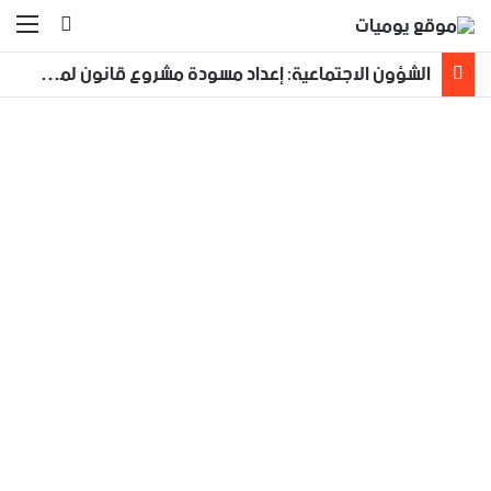
بحث عن
الق
الشؤون الاجتماعية: إعداد مسودة مشروع قانون لمكافحة العنف الأسري ‏