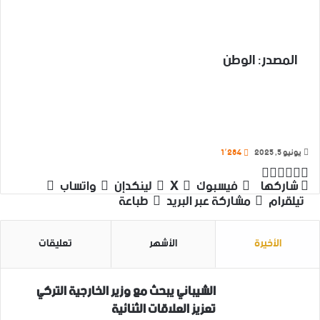
المصدر: الوطن
يونيو 5, 2025
1٬284
‫X
تيلقرام
واتساب
لينكدإن
فيسبوك
شاركها
فيسبوك
‫X
لينكدإن
واتساب
تيلقرام
مشاركة عبر البريد
طباعة
الأخيرة
الأشهر
تعليقات
الشيباني يبحث مع وزير الخارجية التركي
تعزيز العلاقات الثنائية