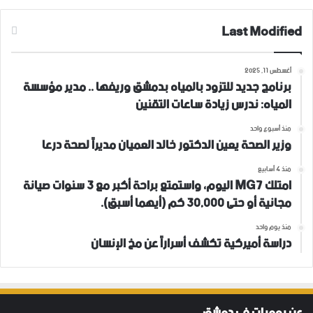
Last Modified
أغسطس 11, 2025
برنامج جديد للتزود بالمياه بدمشق وريفها .. مدير مؤسسة
المياه: ندرس زيادة ساعات التقنين
منذ أسبوع واحد
وزير الصحة يعين الدكتور خالد العميان مديراً لصحة درعا
منذ 4 أسابيع
امتلك MG7 اليوم، واستمتع براحة أكبر مع 3 سنوات صيانة
مجانية أو حتى 30,000 كم (أيهما أسبق).
منذ يوم واحد
دراسة أميركية تكشف أسراراً عن مخ الإنسان
عن يوميات في دمشق