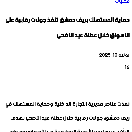
محليات
حماية المستهلك بريف دمشق تنفذ جولات رقابية على
الأسواق خلال عطلة عيد الأضحى
يونيو 10, 2025
16
‫X
تيلقرام
واتساب
لينكدإن
فيسبوك
نفذت عناصر مديرية التجارة الداخلية وحماية المستهلك في
ريف دمشق، جولات رقابية خلال عطلة عيد الأضحى بهدف
التأكد من سلامة الأغذية المطروحة في الأسواق وضبطها.