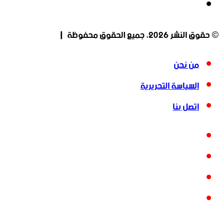
انستقرام
© حقوق النشر 2026، جميع الحقوق محفوظة |
من نحن
السياسة التحريرية
اتصل بنا
فيسبوك
‫X
‫YouTube
انستقرام