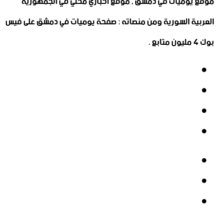
موقع يوميات في دمشق , موقع أخباري محلي في الجمهورية
العربية السورية ومن منصاته : صفحة يوميات في دمشق على فيس
بوك 4 مليون متابع .
فيسبوك
‫X
‫YouTube
انستقرام
فيسبوك
‫X
‫YouTube