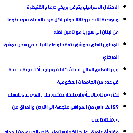
الاحتلال الاسرائيلي يتوغل بريفي درعا والقنيطرة
مفوضية اللاجئين: 100 دولار لكل فرد بالعائلة يعود طوعا
من لبنان إلى سوريا مع تأمين نقله
المحامي العام بدمشق يتفقد أوضاع النزلاء في سجن دمشق
المركزي
وزير التعليم العالي: إحداث كليات وبرامج أكاديمية جديدة
في عدد من الجامعات الحكومية
أكثر من الرجال.. أمراض القلب تكسر حاجز العمر لدى النساء
29 ألف رأس من المواشي متجهة إلى الأردن ‏والعراق من
مرفأ طرطوس
مفاجأة علمية.. علاج للكوليسترول يخلص الجسم من المواد