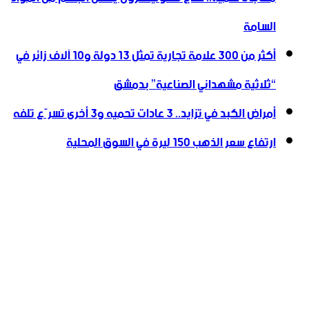
السامة
أكثر من 300 علامة تجارية تمثل 13 دولة و10 آلاف زائر في
“ثلاثية ‏مشهداني الصناعية” بدمشق
أمراض الكبد في تزايد.. 3 عادات تحميه و3 أخرى تسرّع تلفه
ارتفاع سعر الذهب 150 ليرة في السوق المحلية‎