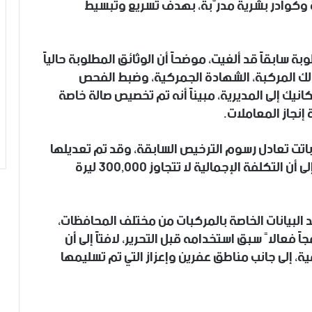
 وكوادر بشرية مدرّبة، بهدف تسريع وتبسيط
لوبة سابقاً قد ألغيت، موضحاً أن الوثائق المطلوبة حالياً
صيلية لمالك المركبة، الشهادة الجمركية، وضبط الفحص
انيك إلى المديرية، مبيناً أنه تم تخصيص صالة خاصة
إنجاز المعاملات.
اتت تعادل رسوم الترخيص السابقة، وقد تم تعديلها
لتخفيف الأعباء المالية عن المواطنين، مشيراً إلى أن التكلفة الإجمالية لا تتجاوز 300,000 ليرة
د البيانات الخاصة بالمركبات من مختلف المحافظات،
 فعالاً سبق استخدامه قبل التحرير، لافتاً إلى أن
قية، إلى جانب مناطق عفرين وإعزاز التي تم تسليمها