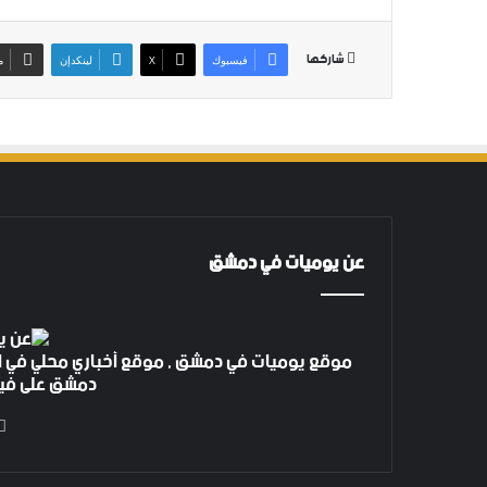
شاركها
فيسبوك
‫X
لينكدإن
م
عن يوميات في دمشق
موقع يوميات في دمشق , موقع أخباري محلي في ا
دمشق على فيس بوك 4 م