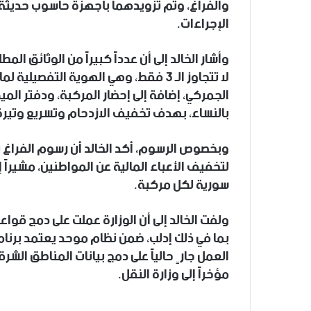
والفراغ، وتم تزويدهما بأجهزة حاسوب حديثة
الإجراءات.
وأشار الخالد إلى أن عدداً كبيراً من الوثائق المط
لا تتجاوز الـ 3 فقط، وهي الهوية التف
الجمركي، إضافة إلى إحضار المركبة، ودفتر الميك
بالنساء، بهدف تخفيف الازدحام وتسريع وتيرة 
وبخصوص الرسوم، أكد الخالد أن رسوم الفراغ ب
سورية لكل مركبة.
ولفت الخالد إلى أن الوزارة عملت على دمج قواع
بما في ذلك إدلب، ضمن نظام موحد يعتمد برنامجاً
العمل جارٍ حالياً على دمج بيانات المناطق الشر
مؤخراً إلى وزارة النقل.