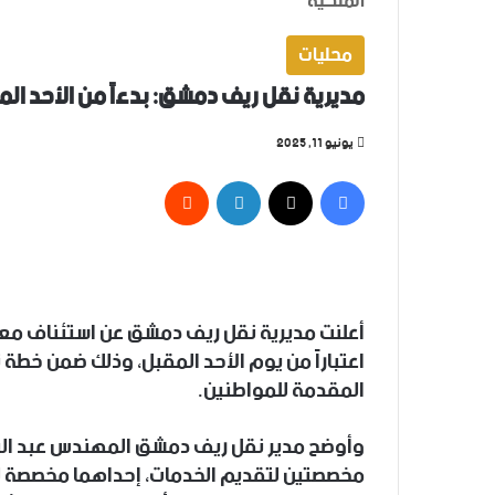
الملكية
محليات
مديرية نقل ريف دمشق: بدءاً من الأحد ال
يونيو 11, 2025
فيسبوك
‫X
لينكدإن
أعلنت مديرية نقل ريف دمشق عن استئناف معا
اعتباراً من يوم الأحد المقبل، وذلك ضمن خطة
المقدمة للمواطنين.
وأوضح مدير نقل ريف دمشق المهندس عبد الناصر
مخصصتين لتقديم الخدمات، إحداهما مخصصة للت