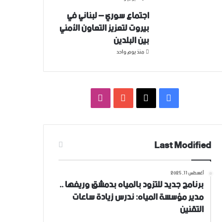
اجتماع سوري – لبناني في
بيروت لتعزيز التعاون ‏الأمني
‏بين البلدين
منذ يوم واحد
فيسبوك
‫X
‫YouTube
انستقرام
Last Modified
أغسطس 11, 2025
برنامج جديد للتزود بالمياه بدمشق وريفها ..
مدير مؤسسة المياه: ندرس زيادة ساعات
التقنين