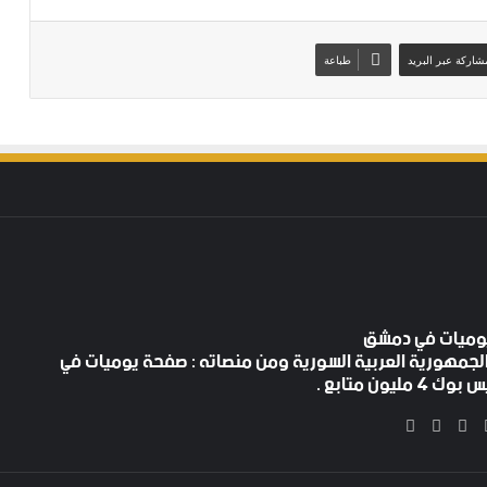
شاركة عبر البريد
طباعة
لجمهورية العربية السورية ومن منصاته : صفحة يوميات في
ليون متابع .
‫X
فيسبوك
‫YouTube
انستقرام