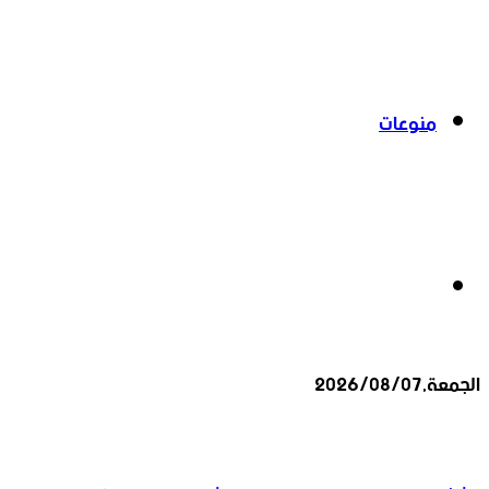
منوعات
بحث
الجمعة,2026/08/07
عن
أخبار عاجلة