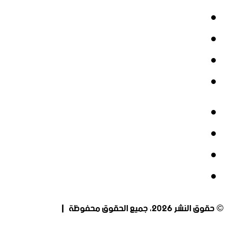
فيسبوك
‫X
‫YouTube
انستقرام
فيسبوك
‫X
‫YouTube
انستقرام
© حقوق النشر 2026، جميع الحقوق محفوظة |