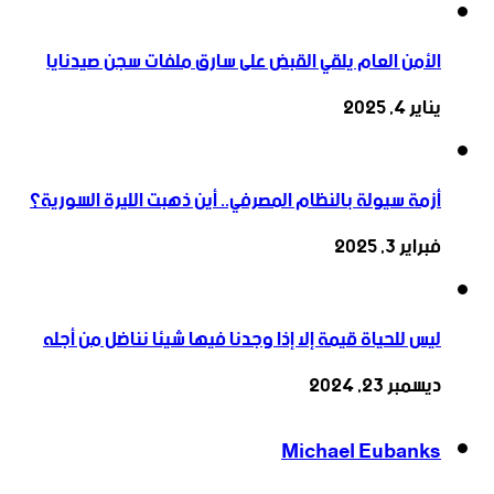
الأمن العام يلقي القبض على سارق ملفات سجن صيدنايا
يناير 4, 2025
أزمة سيولة بالنظام المصرفي.. أين ذهبت الليرة السورية؟
فبراير 3, 2025
ليس للحياة قيمة إلا إذا وجدنا فيها شيئا نناضل من أجله
ديسمبر 23, 2024
Michael Eubanks