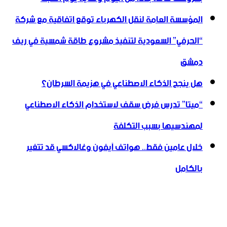
المؤسسة العامة لنقل الكهرباء توقع اتفاقية مع شركة
“الحرفي” السعودية لتنفيذ مشروع طاقة شمسية في ريف
دمشق
هل ينجح الذكاء الاصطناعي في هزيمة السرطان؟
“ميتا” تدرس فرض سقف لاستخدام الذكاء الاصطناعي
لمهندسيها بسبب التكلفة
خلال عامين فقط.. هواتف آيفون وغالاكسي قد تتغير
بالكامل