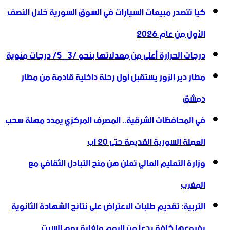
كيا تتصدر مبيعات السيارات في السوق السورية خلال النصف
الأول من عام 2026
درجات الحرارة أعلى من معدلاتها بنحو /3_5/ درجات مئوية
مطار دير الزور يستقبل أول رحلة داخلية قادمة من مطار
دمشق
في المحافظات الشرقية.. المصرف المركزي يمدد مهلة سحب
العملة السورية القديمة حتى 20 آب
وزارة التعليم العالي تعلن هن منح التبادل الثقافي مع
المغرب
التربية: تقديم طلبات الاعتراض على نتائج الشهادة الثانوية
بفروعها كافة ‏بدءاً من اليوم ولغاية يوم السبت