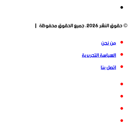
انستقرام
© حقوق النشر 2026، جميع الحقوق محفوظة |
من نحن
السياسة التحريرية
اتصل بنا
فيسبوك
‫X
‫YouTube
انستقرام