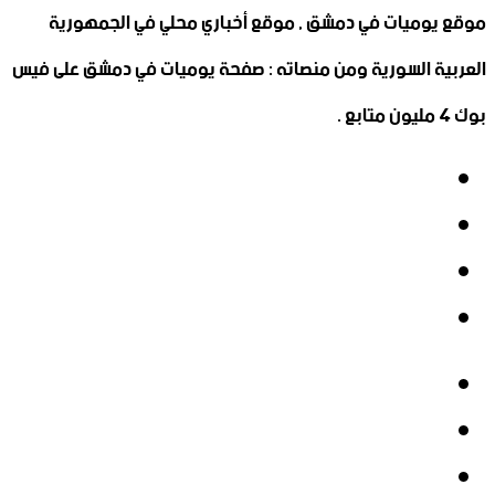
موقع يوميات في دمشق , موقع أخباري محلي في الجمهورية
العربية السورية ومن منصاته : صفحة يوميات في دمشق على فيس
بوك 4 مليون متابع .
فيسبوك
‫X
‫YouTube
انستقرام
فيسبوك
‫X
‫YouTube