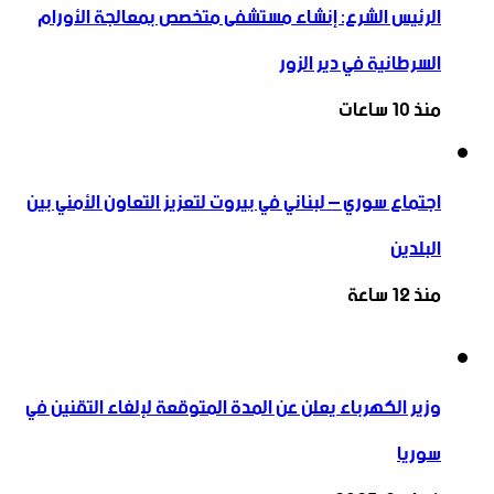
الرئيس الشرع: إنشاء ‌‏مستشفى متخصص بمعالجة الأورام
السرطانية في دير الزور
منذ 10 ساعات
اجتماع سوري – لبناني في بيروت لتعزيز التعاون ‏الأمني ‏بين
البلدين
منذ 12 ساعة
وزير الكهرباء يعلن عن المدة المتوقعة لإلغاء التقنين في
سوريا