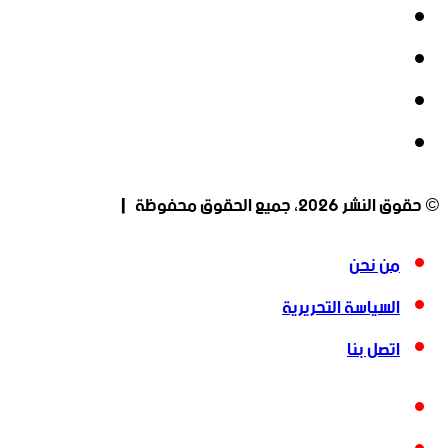
فيسبوك
‫X
‫YouTube
انستقرام
© حقوق النشر 2026، جميع الحقوق محفوظة |
من نحن
السياسة التحريرية
اتصل بنا
فيسبوك