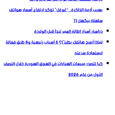
بسبب أزمة الذاكرة.. “غوغل” تؤكد ارتفاع أسعار هواتف
سلسلة بيكسل 11
دراسة: أسرار إطالة العمر تبدأ قبل الولادة
لماذا أصبح هاتفك بطيئًا؟ 6 أسباب رئيسية و8 طرق فعالة
لاستعادة سرعته
كيا تتصدر مبيعات السيارات في السوق السورية خلال النصف
الأول من عام 2026