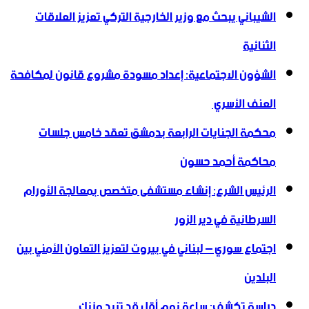
الشيباني يبحث مع وزير الخارجية التركي تعزيز العلاقات
الثنائية
الشؤون الاجتماعية: إعداد مسودة مشروع قانون لمكافحة
العنف الأسري ‏
محكمة الجنايات الرابعة بدمشق تعقد خامس جلسات
محاكمة أحمد حسون
الرئيس الشرع: إنشاء ‌‏مستشفى متخصص بمعالجة الأورام
السرطانية في دير الزور
اجتماع سوري – لبناني في بيروت لتعزيز التعاون ‏الأمني ‏بين
البلدين
دراسة تكشف: ساعة نوم أقل قد تزيد وزنك