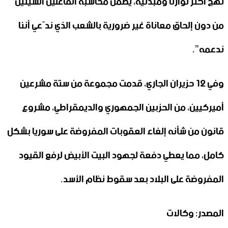
نهج أكثر توازناً ومبدئية، يضمن محاسبة الفاعلين السيئين
من دون إلحاق معاناة غير ضرورية بالشعب الذي ندّعي أننا
ندعمه”.
وفي 12 حزيران الجاري، قدمت مجموعة من ستة مشرعين
أميركيين، من الحزبين الجمهوري والديمقراطي، مشروع
قانون من شأنه إلغاء العقوبات المفروضة على سوريا بشكل
كامل، مما يعطي دفعة لجهود البيت الأبيض لرفع القيود
المفروضة على البلاد بعد سقوط نظام الأسد.
المصدر: وكالات