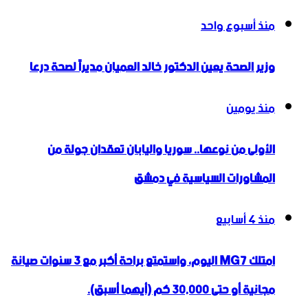
منذ أسبوع واحد
وزير الصحة يعين الدكتور خالد العميان مديراً لصحة درعا
منذ يومين
الأولى من نوعها.. سوريا واليابان تعقدان جولة من
المشاورات السياسية في دمشق
منذ 4 أسابيع
امتلك MG7 اليوم، واستمتع براحة أكبر مع 3 سنوات صيانة
مجانية أو حتى 30,000 كم (أيهما أسبق).