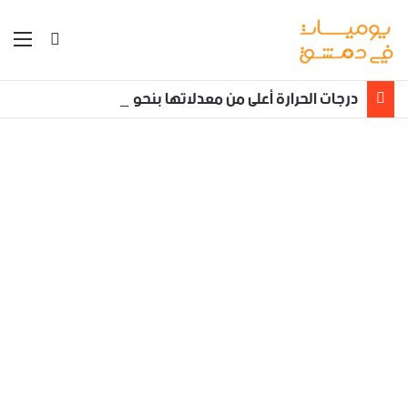
بحث عن
الق
درجات الحرارة أعلى من معدلاتها بنحو /3_5/ درجات مئوية