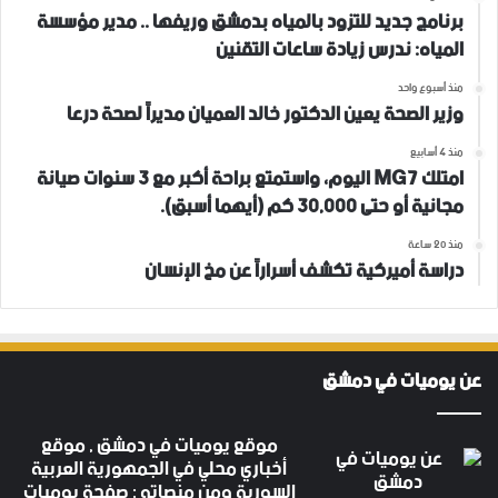
برنامج جديد للتزود بالمياه بدمشق وريفها .. مدير مؤسسة
المياه: ندرس زيادة ساعات التقنين
منذ أسبوع واحد
وزير الصحة يعين الدكتور خالد العميان مديراً لصحة درعا
منذ 4 أسابيع
امتلك MG7 اليوم، واستمتع براحة أكبر مع 3 سنوات صيانة
مجانية أو حتى 30,000 كم (أيهما أسبق).
منذ 20 ساعة
دراسة أميركية تكشف أسراراً عن مخ الإنسان
عن يوميات في دمشق
موقع يوميات في دمشق , موقع
أخباري محلي في الجمهورية العربية
السورية ومن منصاته : صفحة يوميات