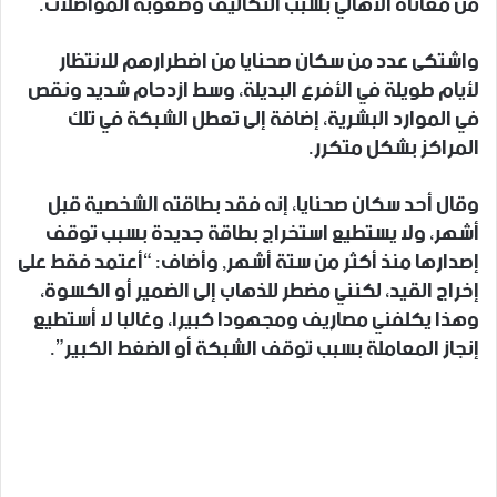
من معاناة الأهالي بسبب التكاليف وصعوبة المواصلات.
واشتكى عدد من سكان صحنايا من اضطرارهم للانتظار
لأيام طويلة في الأفرع البديلة، وسط ازدحام شديد ونقص
في الموارد البشرية، إضافة إلى تعطل الشبكة في تلك
المراكز بشكل متكرر.
وقال أحد سكان صحنايا، إنه فقد بطاقته الشخصية قبل
أشهر، ولا يستطيع استخراج بطاقة جديدة بسبب توقف
إصدارها منذ أكثر من ستة أشهر, وأضاف: “أعتمد فقط على
إخراج القيد، لكنني مضطر للذهاب إلى الضمير أو الكسوة،
وهذا يكلفني مصاريف ومجهودا كبيرا، وغالبا لا أستطيع
إنجاز المعاملة بسبب توقف الشبكة أو الضغط الكبير”.