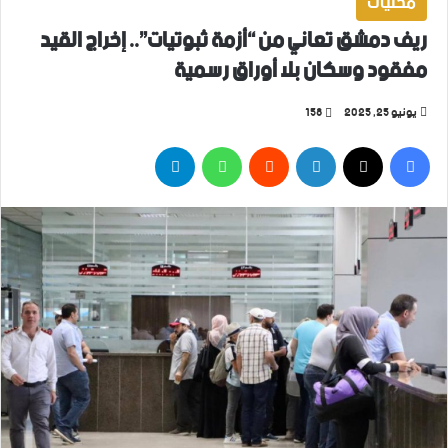
محليات
ريف دمشق تعاني من “أزمة ثبوتيات”.. إخراج القيد
مفقود وسكان بلا أوراق رسمية
يونيو 25, 2025
158
فيسبوك
‫X
لينكدإن
واتساب
تيلقرام