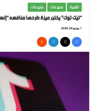
تقنية
منوعات
منوعات
“تيك توك” يختبر ميزة طرحها منافسه “إنستغرا
يونيو 28, 2025
فيسبوك
‫X
لينكدإن