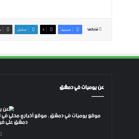
شاركها
فيسبوك
‫X
لينكدإن
م
عن يوميات في دمشق
موقع يوميات في دمشق , موقع أخباري محلي في ا
دمشق على فيس بوك 4 م