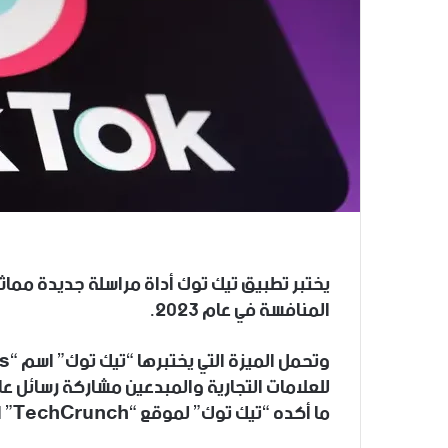
يختبر تطبيق تيك توك أداة مراسلة جديدة مماثل
المنافسة في عام 2023.
للعلامات التجارية والمبدعين مشاركة رسائل ع
ما أكده “تيك توك” لموقع “TechCrunch” المتخصص في أخبار التكنولوجيا.