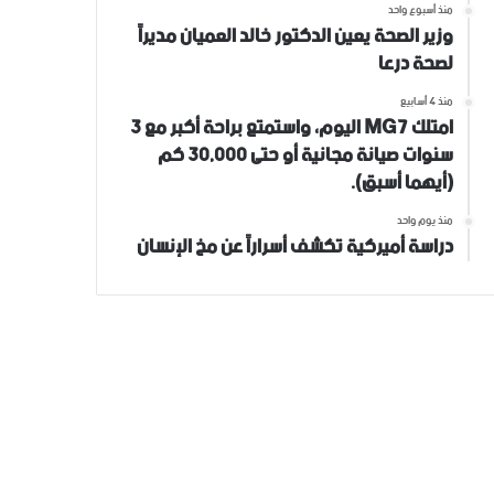
منذ أسبوع واحد
وزير الصحة يعين الدكتور خالد العميان مديراً
لصحة درعا
منذ 4 أسابيع
امتلك MG7 اليوم، واستمتع براحة أكبر مع 3
سنوات صيانة مجانية أو حتى 30,000 كم
(أيهما أسبق).
منذ يوم واحد
دراسة أميركية تكشف أسراراً عن مخ الإنسان