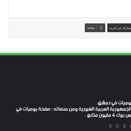
شاركة عبر البريد
طباعة
لجمهورية العربية السورية ومن منصاته : صفحة يوميات في
ليون متابع .
‫X
فيسبوك
‫YouTube
انستقرام