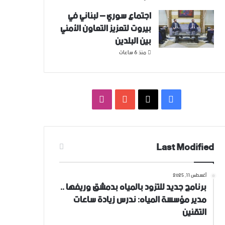
اجتماع سوري – لبناني في
بيروت لتعزيز التعاون ‏الأمني
‏بين البلدين
منذ 6 ساعات
فيسبوك
‫X
‫YouTube
انستقرام
Last Modified
أغسطس 11, 2025
برنامج جديد للتزود بالمياه بدمشق وريفها ..
مدير مؤسسة المياه: ندرس زيادة ساعات
التقنين