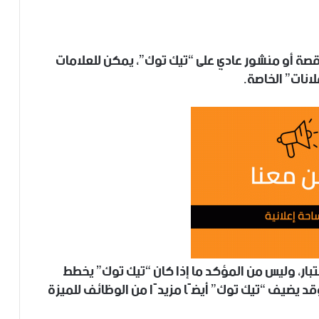
ر قصة أو منشور عادي على “تيك توك”، يمكن للعلامات
انات” الخاصة.
ختبار، وليس من المؤكد ما إذا كان “تيك توك” يخطط
د يضيف “تيك توك” أيضًا مزيدًا من الوظائف للميزة