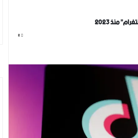
م” منذ 2023
2