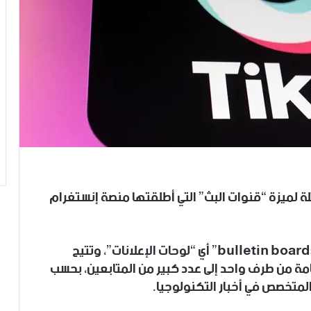
ة لميزة “قنوات البث” التي أطلقتها منصة إنستغرام
وتحمل الميزة التي يختبرها “تيك توك” اسم “bulletin boards” أي “لوحات الإعلانات”، وتتيح
امة من طرف واحد إلى عدد كبير من المتابعين، بحسب