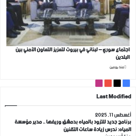
اجتماع سوري – لبناني في بيروت لتعزيز التعاون ‏الأمني ‏بين
البلدين
منذ يومين
‫X
فيسبوك
‫YouTube
انستقرام
Last Modified
أغسطس 11, 2025
برنامج جديد للتزود بالمياه بدمشق وريفها .. مدير مؤسسة
المياه: ندرس زيادة ساعات التقنين