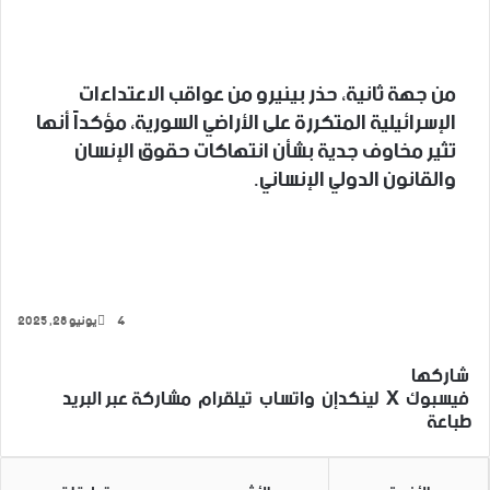
من جهة ثانية، حذر بينيرو من عواقب الاعتداءات
الإسرائيلية المتكررة على الأراضي السورية، مؤكداً أنها
تثير مخاوف جدية بشأن انتهاكات حقوق الإنسان
والقانون الدولي الإنساني.
4
يونيو 28, 2025
‫X
فيسبوك
لينكدإن
تيلقرام
واتساب
شاركها
فيسبوك
‫X
لينكدإن
واتساب
تيلقرام
مشاركة عبر البريد
طباعة