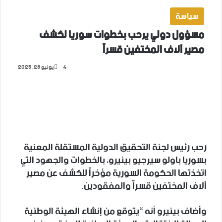
سياسة
مسؤول دولي يرحب بخطوات سوريا لكشف
مصير آلاف المختفين قسراً
4
يونيو 28, 2025
‫X
فيسبوك
لينكدإن
تيلقرام
واتساب
رحب رئيس لجنة التحقيق الدولية المستقلة المعنية
بسوريا باولو سيرجيو بينيرو، بالخطوات والجهود التي
اتخذتها الحكومة السورية مؤخراً للكشف عن مصير
آلاف المختفين قسراً والمفقودين.
وأضاف بينيرو أنه “يتوقع من إنشاء الهيئة الوطنية