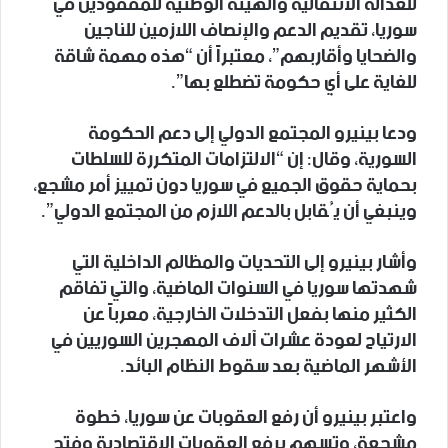
للعدالة الانتقالية والهيئة الوطنية للمفقودين في
سوريا، تقديم الدعم والإنصاف اللازمين للناجين
والضحايا وأقاربهم”، معتبراً أن “هذه مهمة شاقة
للغاية على أي حكومة تضطلع بها”.
ودعا بينيرو المجتمع الدولي إلى دعم الحكومة
السورية، وقال: إن “الالتزامات المتكررة للسلطات
بحماية حقوق الجميع في سوريا دون تمييز أمر مشجع،
وينبغي أن يُقابل بالدعم اللازم من المجتمع الدولي”.
وأشار بينيرو إلى التحديات والمظالم الداخلية التي
شهدتها سوريا في السنوات الماضية، والتي تفاقم
الكثير منها بفعل التدخلات الخارجية، معرباً عن
الارتياح لعودة عشرات آلاف المهجرين السوريين في
الأشهر الماضية بعد سقوط النظام البائد.
واعتبر بينيرو أن رفع العقوبات عن سوريا، خطوة
مشجعة، وتسهم برفع العقوبات الاقتصادية وفتح