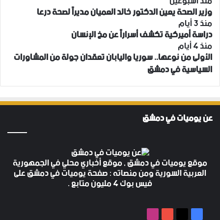
منذ أسبوعين
وزير الصحة يعين الدكتور خالد العميان مديراً لصحة درعا
منذ 3 أيام
دراسة أميركية تكشف أسراراً عن مخ الإنسان
منذ 4 أيام
الأولى من نوعها.. سوريا واليابان تعقدان جولة من المشاورات
السياسية في دمشق
عن يوميات في دمشق
موقع يوميات في دمشق , موقع أخباري محلي في الجمهورية
العربية السورية ومن منصاته : صفحة يوميات في دمشق على
فيس بوك 4 مليون متابع .
‫X
فيسبوك
‫YouTube
انستقرام
‫X
فيسبوك
‫YouTube
انستقرام