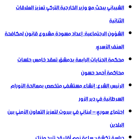
الشيباني يبحث مع وزير الخارجية التركي تعزيز العلاقات
الثنائية
الشؤون الاجتماعية: إعداد مسودة مشروع قانون لمكافحة
العنف الأسري ‏
محكمة الجنايات الرابعة بدمشق تعقد خامس جلسات
محاكمة أحمد حسون
الرئيس الشرع: إنشاء ‌‏مستشفى متخصص بمعالجة الأورام
السرطانية في دير الزور
اجتماع سوري – لبناني في بيروت لتعزيز التعاون ‏الأمني ‏بين
البلدين
دراسة تكشف: ساعة نوم أقل قد تزيد وزنك