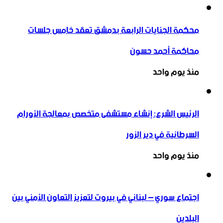
محكمة الجنايات الرابعة بدمشق تعقد خامس جلسات
محاكمة أحمد حسون
منذ يوم واحد
الرئيس الشرع: إنشاء ‌‏مستشفى متخصص بمعالجة الأورام
السرطانية في دير الزور
منذ يوم واحد
اجتماع سوري – لبناني في بيروت لتعزيز التعاون ‏الأمني ‏بين
البلدين