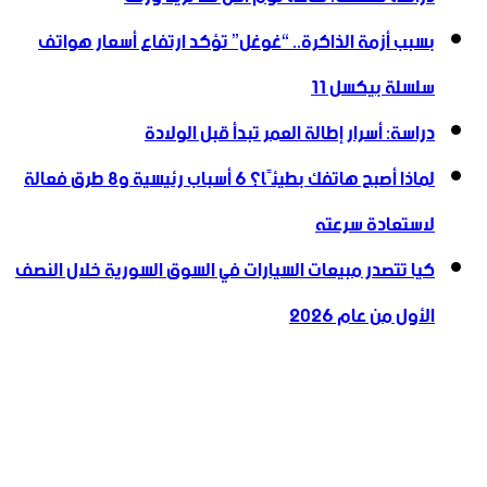
بسبب أزمة الذاكرة.. “غوغل” تؤكد ارتفاع أسعار هواتف
سلسلة بيكسل 11
دراسة: أسرار إطالة العمر تبدأ قبل الولادة
لماذا أصبح هاتفك بطيئًا؟ 6 أسباب رئيسية و8 طرق فعالة
لاستعادة سرعته
كيا تتصدر مبيعات السيارات في السوق السورية خلال النصف
الأول من عام 2026