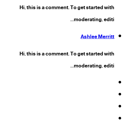
Hi, this is a comment. To get started with
moderating, editi...
Ashlee Merritt
Hi, this is a comment. To get started with
moderating, editi...
فيسبوك
‫X
‫YouTube
انستقرام