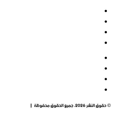
فيسبوك
‫X
‫YouTube
انستقرام
فيسبوك
‫X
‫YouTube
انستقرام
© حقوق النشر 2026، جميع الحقوق محفوظة |