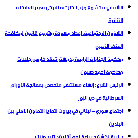
الشيباني يبحث مع وزير الخارجية التركي تعزيز العلاقات
الثنائية
الشؤون الاجتماعية: إعداد مسودة مشروع قانون لمكافحة
العنف الأسري ‏
محكمة الجنايات الرابعة بدمشق تعقد خامس جلسات
محاكمة أحمد حسون
الرئيس الشرع: إنشاء ‌‏مستشفى متخصص بمعالجة الأورام
السرطانية في دير الزور
اجتماع سوري – لبناني في بيروت لتعزيز التعاون ‏الأمني ‏بين
البلدين
دراسة تكشف: ساعة نوم أقل قد تزيد وزنك