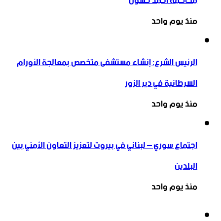
محاكمة أحمد حسون
منذ يوم واحد
الرئيس الشرع: إنشاء ‌‏مستشفى متخصص بمعالجة الأورام
السرطانية في دير الزور
منذ يوم واحد
اجتماع سوري – لبناني في بيروت لتعزيز التعاون ‏الأمني ‏بين
البلدين
منذ يوم واحد