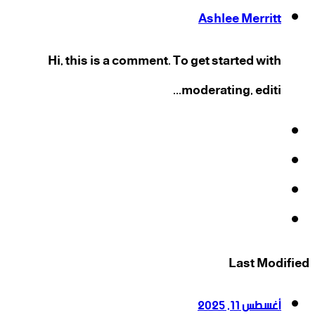
Ashlee Merritt
Hi, this is a comment. To get started with
moderating, editi...
فيسبوك
‫X
‫YouTube
انستقرام
Last Modified
أغسطس 11, 2025