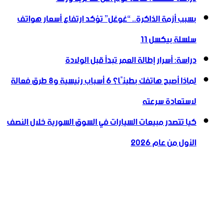
بسبب أزمة الذاكرة.. “غوغل” تؤكد ارتفاع أسعار هواتف
سلسلة بيكسل 11
دراسة: أسرار إطالة العمر تبدأ قبل الولادة
لماذا أصبح هاتفك بطيئًا؟ 6 أسباب رئيسية و8 طرق فعالة
لاستعادة سرعته
كيا تتصدر مبيعات السيارات في السوق السورية خلال النصف
الأول من عام 2026