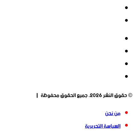
‫YouTube
انستقرام
فيسبوك
‫X
‫YouTube
انستقرام
© حقوق النشر 2026، جميع الحقوق محفوظة |
من نحن
السياسة التحريرية