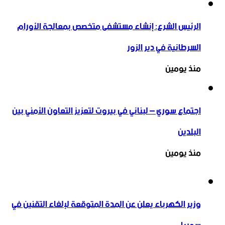
الرئيس الشرع: إنشاء ‌‏مستشفى متخصص بمعالجة الأورام
السرطانية في دير الزور
منذ يومين
اجتماع سوري – لبناني في بيروت لتعزيز التعاون ‏الأمني ‏بين
البلدين
منذ يومين
وزير الكهرباء يعلن عن المدة المتوقعة لإلغاء التقنين في