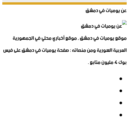
عن يوميات في دمشق
موقع يوميات في دمشق , موقع أخباري محلي في الجمهورية
العربية السورية ومن منصاته : صفحة يوميات في دمشق على فيس
بوك 4 مليون متابع .
فيسبوك
‫X
‫YouTube
انستقرام