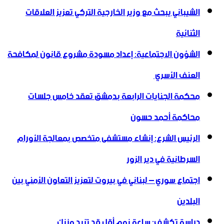
الشيباني يبحث مع وزير الخارجية التركي تعزيز العلاقات
الثنائية
الشؤون الاجتماعية: إعداد مسودة مشروع قانون لمكافحة
العنف الأسري ‏
محكمة الجنايات الرابعة بدمشق تعقد خامس جلسات
محاكمة أحمد حسون
الرئيس الشرع: إنشاء ‌‏مستشفى متخصص بمعالجة الأورام
السرطانية في دير الزور
اجتماع سوري – لبناني في بيروت لتعزيز التعاون ‏الأمني ‏بين
البلدين
دراسة تكشف: ساعة نوم أقل قد تزيد وزنك