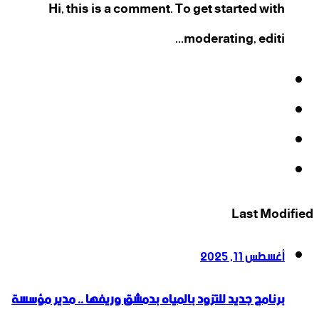
Hi, this is a comment. To get started with
moderating, editi...
فيسبوك
‫X
‫YouTube
انستقرام
Last Modified
أغسطس 11, 2025
برنامج جديد للتزود بالمياه بدمشق وريفها .. مدير مؤسسة