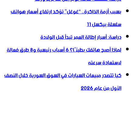
بسبب أزمة الذاكرة.. “غوغل” تؤكد ارتفاع أسعار هواتف
سلسلة بيكسل 11
دراسة: أسرار إطالة العمر تبدأ قبل الولادة
لماذا أصبح هاتفك بطيئًا؟ 6 أسباب رئيسية و8 طرق فعالة
لاستعادة سرعته
كيا تتصدر مبيعات السيارات في السوق السورية خلال النصف
الأول من عام 2026