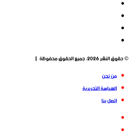
فيسبوك
‫X
‫YouTube
انستقرام
© حقوق النشر 2026، جميع الحقوق محفوظة |
من نحن
السياسة التحريرية
اتصل بنا
فيسبوك
‫X