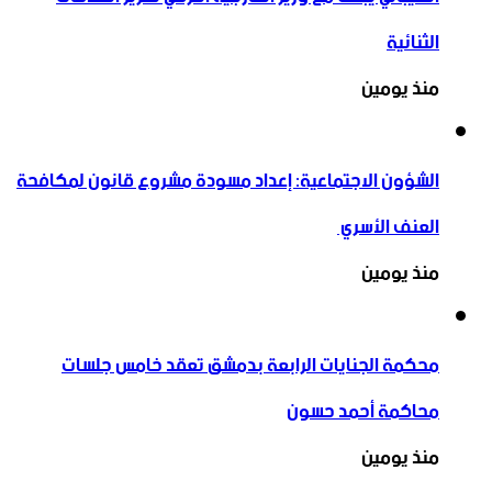
الثنائية
منذ يومين
الشؤون الاجتماعية: إعداد مسودة مشروع قانون لمكافحة
العنف الأسري ‏
منذ يومين
محكمة الجنايات الرابعة بدمشق تعقد خامس جلسات
محاكمة أحمد حسون
منذ يومين