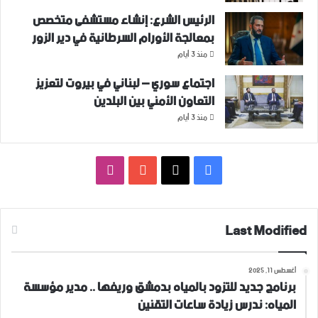
الرئيس الشرع: إنشاء ‌‏مستشفى متخصص
بمعالجة الأورام السرطانية في دير الزور
منذ 3 أيام
اجتماع سوري – لبناني في بيروت لتعزيز
التعاون ‏الأمني ‏بين البلدين
منذ 3 أيام
فيسبوك
‫X
‫YouTube
انستقرام
Last Modified
أغسطس 11, 2025
برنامج جديد للتزود بالمياه بدمشق وريفها .. مدير مؤسسة
المياه: ندرس زيادة ساعات التقنين