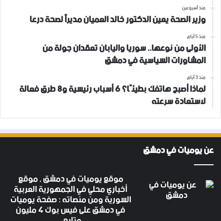
منذ أسبوعين
وزير الصحة يعين الدكتور خالد العميان مديراً لصحة درعا
منذ 5 أيام
الأولى من نوعها.. سوريا واليابان تعقدان جولة من
المشاورات السياسية في دمشق
منذ 3 أيام
لماذا أصبح هاتفك بطيئًا؟ 6 أسباب رئيسية و8 طرق فعالة
لاستعادة سرعته
عن يوميات في دمشق
موقع يوميات في دمشق , موقع
أخباري محلي في الجمهورية العربية
السورية ومن منصاته : صفحة يوميات
في دمشق على فيس بوك 4 مليون
متابع .