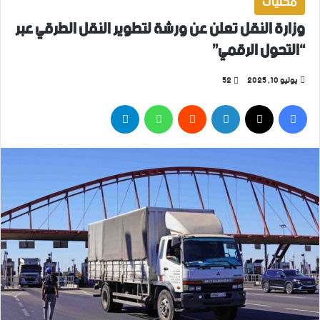
محليات
وزارة النقل تعلن عن ورشة لتطوير النقل الطرقي عبر
“التحول الرقمي”
يوليو 10, 2025
52
فيسبوك
‫X
لينكدإن
واتساب
تيلقرام