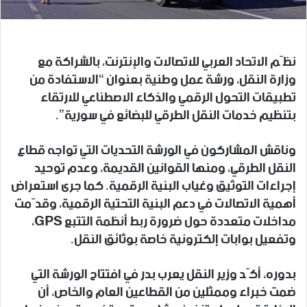
نظّم الاتحاد العربي للاتصالات والإنترنت، بالشراكة مع
وزارة النقل، ورشة عمل وطنية بعنوان “الاستفادة من
تطبيقات التحول الرقمي والذكاء الاصطناعي للارتقاء
بتنظيم خدمات النقل الطرقي للبضائع في سورية”.
وناقش المشاركون في الورشة التحديات التي تواجه قطاع
النقل الطرقي، ومنها القوانين القديمة، وعدم توحيد
إجراءات التوثيق وغياب البنية الرقمية. كما جرى استعراض
أهمية الاتصالات في دعم البنية التحتية الرقمية، وقدّمت
مداخلات متعددة حول ضرورة ربط أنظمة التتبع GPS،
وتفعيل بوابات إلكترونية خاصة بوثائق النقل.
بدوره، أكّد وزير النقل يعرب بدر في افتتاح الورشة التي
ضمت خبراء وممثلين من القطاعين العام والخاص، أن