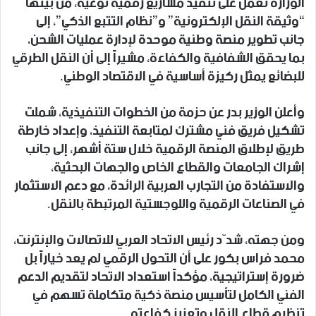
الوزارة تعمل على تنفيذ مشاريع رقمية نوعية، من بينها
“وثيقة النقل الإلكترونية” و”نظام التتبع الذكي”، إلى
جانب تطوير منصة وطنية موحدة لإدارة عمليات الشحن،
بما يحقق الشفافية والكفاءة، مشيراً إلى أن النقل الطرقي
للبضائع يمثل ركيزة أساسية في الاقتصاد الوطني.
وأعلن الوزير بدر عن حزمة من الخطوات التنفيذية، شملت
تشكيل فريق فني مشترك لمتابعة التنفيذ، وإعداد خارطة
طريق لإطلاق المنصة الرقمية خلال ستة أشهر، إلى جانب
إشراك الجامعات والقطاع الخاص والجهات البحثية،
والاستفادة من التجارب العربية الرائدة، مع دعم الاستثمار
في الصناعات الرقمية واللوجستية المرتبطة بالنقل.
ومن جهته، شدّد رئيس الاتحاد العربي للاتصالات والإنترنت،
محمد فراس بكور على أن التحول الرقمي لم يعد خياراً بل
ضرورة إستراتيجية، مؤكداً استعداد الاتحاد لتقديم الدعم
الفني الكامل لتأسيس منصة ذكية متكاملة تسهم في
تنظيم قطاع النقل وتعزيز كفاءته.