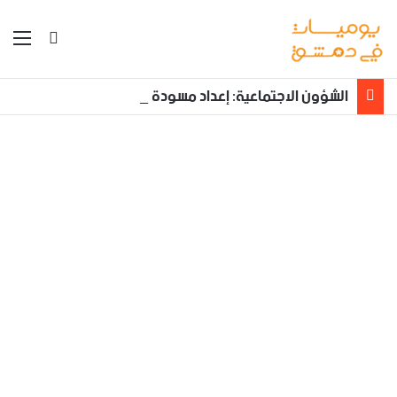
بحث عن
الق
الشؤون الاجتماعية: إعداد مسودة مشروع قانون لمكافحة العنف الأسري ‏