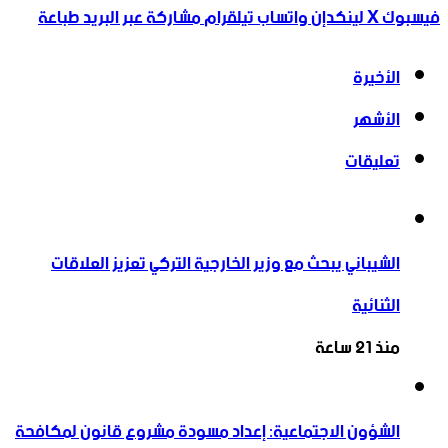
فيسبوك
‫X
لينكدإن
واتساب
تيلقرام
مشاركة عبر البريد
طباعة
الأخيرة
الأشهر
تعليقات
الشيباني يبحث مع وزير الخارجية التركي تعزيز العلاقات
الثنائية
منذ 21 ساعة
الشؤون الاجتماعية: إعداد مسودة مشروع قانون لمكافحة