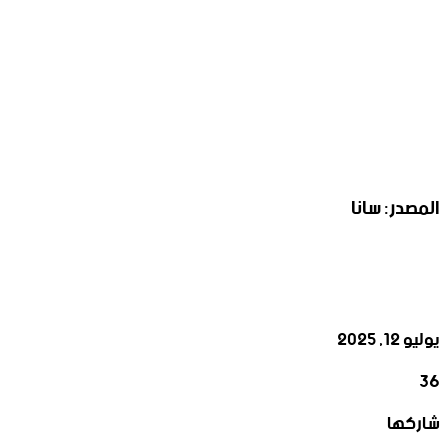
المصدر: سانا
يوليو 12, 2025
36
‫X
تيلقرام
واتساب
لينكدإن
فيسبوك
شاركها