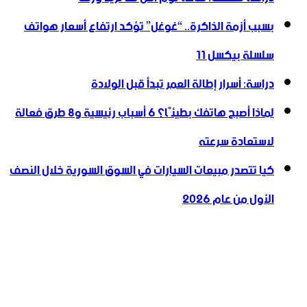
بسبب أزمة الذاكرة.. “غوغل” تؤكد ارتفاع أسعار هواتف
سلسلة بيكسل 11
دراسة: أسرار إطالة العمر تبدأ قبل الولادة
لماذا أصبح هاتفك بطيئًا؟ 6 أسباب رئيسية و8 طرق فعالة
لاستعادة سرعته
كيا تتصدر مبيعات السيارات في السوق السورية خلال النصف
الأول من عام 2026