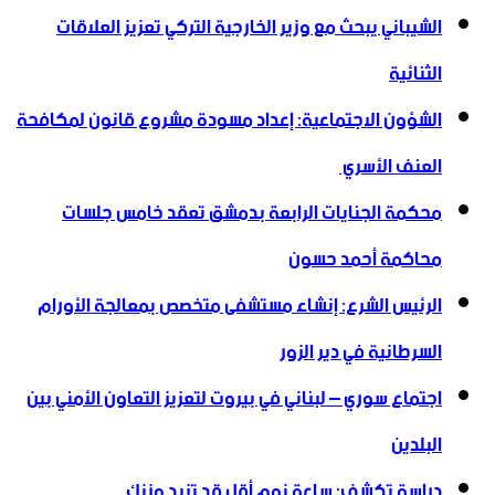
الشيباني يبحث مع وزير الخارجية التركي تعزيز العلاقات
الثنائية
الشؤون الاجتماعية: إعداد مسودة مشروع قانون لمكافحة
العنف الأسري ‏
محكمة الجنايات الرابعة بدمشق تعقد خامس جلسات
محاكمة أحمد حسون
الرئيس الشرع: إنشاء ‌‏مستشفى متخصص بمعالجة الأورام
السرطانية في دير الزور
اجتماع سوري – لبناني في بيروت لتعزيز التعاون ‏الأمني ‏بين
البلدين
دراسة تكشف: ساعة نوم أقل قد تزيد وزنك