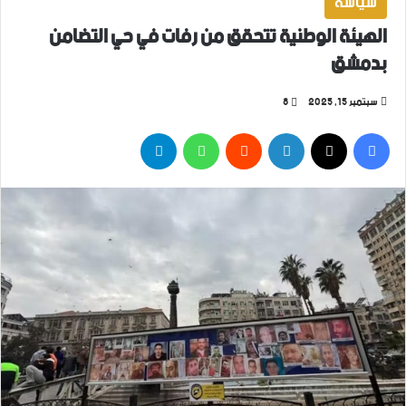
سياسة
الهيئة الوطنية تتحقق من رفات في حي التضامن
بدمشق
سبتمبر 15, 2025
8
فيسبوك
‫X
لينكدإن
واتساب
تيلقرام