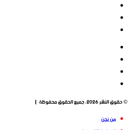
‫X
‫YouTube
انستقرام
فيسبوك
‫X
‫YouTube
انستقرام
© حقوق النشر 2026، جميع الحقوق محفوظة |
من نحن