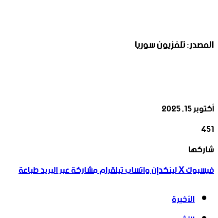
المصدر: تلفزيون سوريا
أكتوبر 15, 2025
451
‫X
تيلقرام
واتساب
لينكدإن
فيسبوك
شاركها
فيسبوك
‫X
لينكدإن
واتساب
تيلقرام
مشاركة عبر البريد
طباعة
الأخيرة