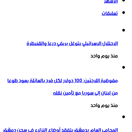
الأشهر
تعليقات
الاحتلال الاسرائيلي يتوغل بريفي درعا والقنيطرة
منذ يوم واحد
مفوضية اللاجئين: 100 دولار لكل فرد بالعائلة يعود طوعا
من لبنان إلى سوريا مع تأمين نقله
منذ يوم واحد
المحامي العام بدمشق يتفقد أوضاع النزلاء في سجن دمشق