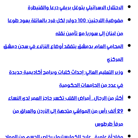
الاحتلال الاسرائيلي يتوغل بريفي درعا والقنيطرة
مفوضية اللاجئين: 100 دولار لكل فرد بالعائلة يعود طوعا
من لبنان إلى سوريا مع تأمين نقله
المحامي العام بدمشق يتفقد أوضاع النزلاء في سجن دمشق
المركزي
وزير التعليم العالي: إحداث كليات وبرامج أكاديمية جديدة
في عدد من الجامعات الحكومية
أكثر من الرجال.. أمراض القلب تكسر حاجز العمر لدى النساء
29 ألف رأس من المواشي متجهة إلى الأردن ‏والعراق من
مرفأ طرطوس
مفاجأة علمية.. علاج للكوليسترول يخلص الجسم من المواد