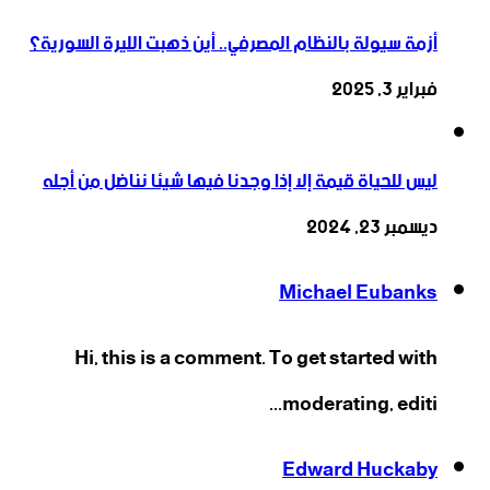
أزمة سيولة بالنظام المصرفي.. أين ذهبت الليرة السورية؟
فبراير 3, 2025
ليس للحياة قيمة إلا إذا وجدنا فيها شيئا نناضل من أجله
ديسمبر 23, 2024
Michael Eubanks
Hi, this is a comment. To get started with
moderating, editi...
Edward Huckaby