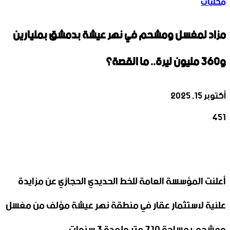
محليات
مزاد لمغسل ومشحم في نهر عيشة بدمشق بمليارين
و360 مليون ليرة.. ما القصة؟
أكتوبر 15, 2025
451
‫X
تيلقرام
واتساب
لينكدإن
فيسبوك
أعلنت المؤسسة العامة للخط الحديدي الحجازي عن مزايدة
علنية لاستثمار عقار في منطقة نهر عيشة مؤلف من مغسل
ومشحم بمساحة 710 متر ولمدة 3 سنوات.