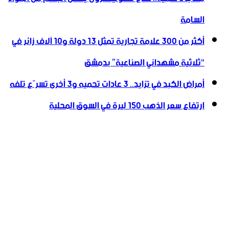
السامة
أكثر من 300 علامة تجارية تمثل 13 دولة و10 آلاف زائر في
“ثلاثية ‏مشهداني الصناعية” بدمشق
أمراض الكبد في تزايد.. 3 عادات تحميه و3 أخرى تسرّع تلفه
ارتفاع سعر الذهب 150 ليرة في السوق المحلية‎