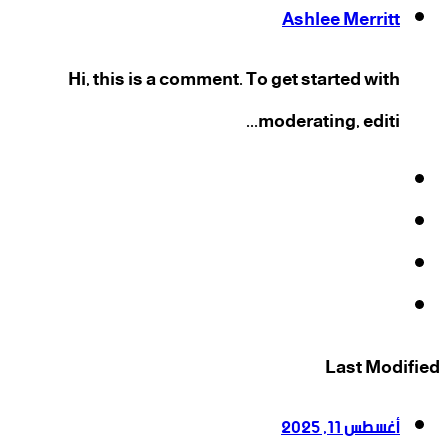
Ashlee Merritt
Hi, this is a comment. To get started with
moderating, editi...
فيسبوك
‫X
‫YouTube
انستقرام
Last Modified
أغسطس 11, 2025