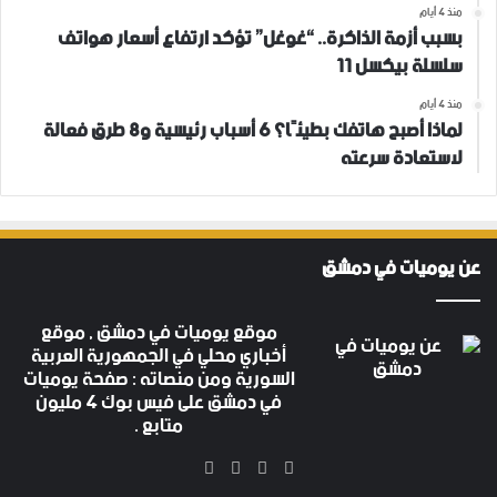
منذ 4 أيام
بسبب أزمة الذاكرة.. “غوغل” تؤكد ارتفاع أسعار هواتف
سلسلة بيكسل 11
منذ 4 أيام
لماذا أصبح هاتفك بطيئًا؟ 6 أسباب رئيسية و8 طرق فعالة
لاستعادة سرعته
عن يوميات في دمشق
موقع يوميات في دمشق , موقع
أخباري محلي في الجمهورية العربية
السورية ومن منصاته : صفحة يوميات
في دمشق على فيس بوك 4 مليون
متابع .
‫X
فيسبوك
‫YouTube
انستقرام