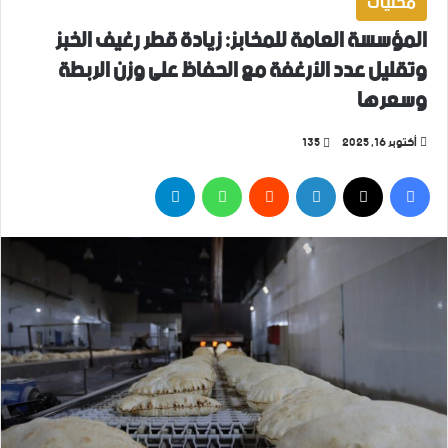
محليات
المؤسسة العامة للمخابز: زيادة قطر رغيف الخبز
وتقليل عدد الأرغفة مع الحفاظ على وزن الربطة
وسعرها
أكتوبر 16, 2025
135
فيسبوك
‫X
لينكدإن
واتساب
تيلقرام