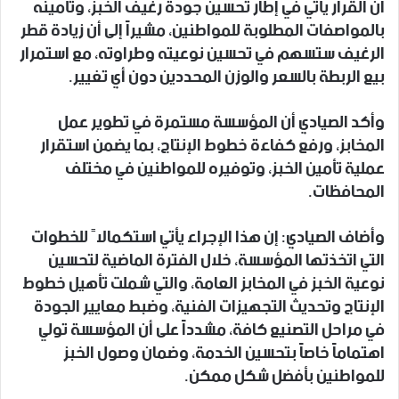
أن القرار يأتي في إطار تحسين جودة رغيف الخبز، وتأمينه
بالمواصفات المطلوبة للمواطنين، مشيراً إلى أن زيادة قطر
الرغيف ستسهم في تحسين نوعيته وطراوته، مع استمرار
بيع الربطة بالسعر والوزن المحددين دون أي تغيير.
وأكد الصيادي أن المؤسسة مستمرة في تطوير عمل
المخابز، ورفع كفاءة خطوط الإنتاج، بما يضمن استقرار
عملية تأمين الخبز، وتوفيره للمواطنين في مختلف
المحافظات.
وأضاف الصيادي: إن هذا الإجراء يأتي استكمالاً للخطوات
التي اتخذتها المؤسسة، خلال الفترة الماضية لتحسين
نوعية الخبز في المخابز العامة، والتي شملت تأهيل خطوط
الإنتاج وتحديث التجهيزات الفنية، وضبط معايير الجودة
في مراحل التصنيع كافة، مشدداً على أن المؤسسة تولي
اهتماماً خاصاً بتحسين الخدمة، وضمان وصول الخبز
للمواطنين بأفضل شكل ممكن.