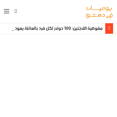
بحث عن
الق
مفوضية اللاجئين: 100 دولار لكل فرد بالعائلة يعود طوعا من لبنان إلى سوريا مع تأمين نقله