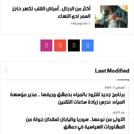
أكثر من الرجال.. أمراض القلب تكسر حاجز
العمر لدى النساء
منذ يوم واحد
فيسبوك
‫X
‫YouTube
انستقرام
Last Modified
أغسطس 11, 2025
برنامج جديد للتزود بالمياه بدمشق وريفها .. مدير مؤسسة
المياه: ندرس زيادة ساعات التقنين
منذ 6 أيام
الأولى من نوعها.. سوريا واليابان تعقدان جولة من
المشاورات السياسية في دمشق