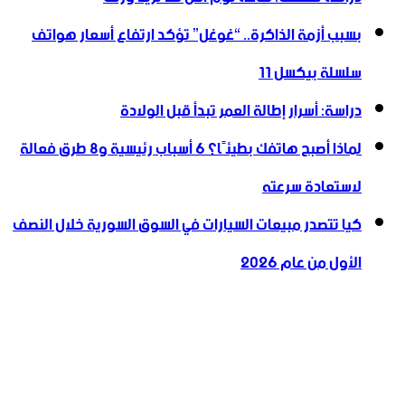
بسبب أزمة الذاكرة.. “غوغل” تؤكد ارتفاع أسعار هواتف
سلسلة بيكسل 11
دراسة: أسرار إطالة العمر تبدأ قبل الولادة
لماذا أصبح هاتفك بطيئًا؟ 6 أسباب رئيسية و8 طرق فعالة
لاستعادة سرعته
كيا تتصدر مبيعات السيارات في السوق السورية خلال النصف
الأول من عام 2026