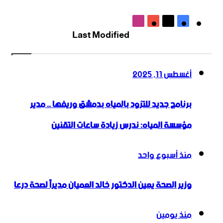
‫X
فيسبوك
‫YouTube
انستقرام
Last Modified
أغسطس 11, 2025
برنامج جديد للتزود بالمياه بدمشق وريفها .. مدير
مؤسسة المياه: ندرس زيادة ساعات التقنين
منذ أسبوع واحد
وزير الصحة يعين الدكتور خالد العميان مديراً لصحة درعا
منذ يومين