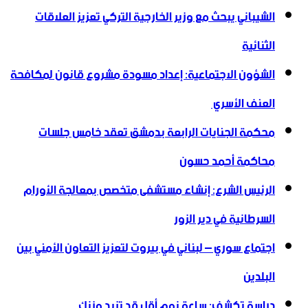
الشيباني يبحث مع وزير الخارجية التركي تعزيز العلاقات
الثنائية
الشؤون الاجتماعية: إعداد مسودة مشروع قانون لمكافحة
العنف الأسري ‏
محكمة الجنايات الرابعة بدمشق تعقد خامس جلسات
محاكمة أحمد حسون
الرئيس الشرع: إنشاء ‌‏مستشفى متخصص بمعالجة الأورام
السرطانية في دير الزور
اجتماع سوري – لبناني في بيروت لتعزيز التعاون ‏الأمني ‏بين
البلدين
دراسة تكشف: ساعة نوم أقل قد تزيد وزنك