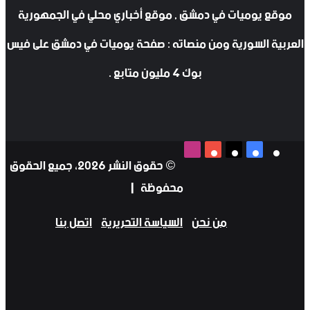
موقع يوميات في دمشق , موقع أخباري محلي في الجمهورية
العربية السورية ومن منصاته : صفحة يوميات في دمشق على فيس
بوك 4 مليون متابع .
‫X
فيسبوك
‫YouTube
انستقرام
‫X
فيسبوك
‫YouTube
انستقرام
© حقوق النشر 2026، جميع الحقوق
محفوظة |
من نحن
السياسة التحريرية
اتصل بنا
فيسبوك
‫X
‫YouTube
انستقرام