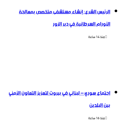
الرئيس الشرع: إنشاء ‌‏مستشفى متخصص بمعالجة
الأورام السرطانية في دير الزور
منذ 14 ساعة
اجتماع سوري – لبناني في بيروت لتعزيز التعاون ‏الأمني
‏بين البلدين
منذ 16 ساعة