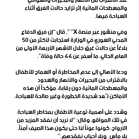
عند الاقتراب من الأنهار ‌‏والبحيرات والسواقي
والمسطحات المائية إثر تزايد حالات ‏الغرق أثناء
السباحة فيها‎.‎
وفي منشور عبر منصة ‎‌ ‎”X”, قال “إن ‏فرق الدفاع
المدني السوري في الوزارة استجابت لأكثر من 50
‌‏بلاغاً عن حالات غرق خلال الأشهر الأربعة الأولى من
العام ‏الحالي، ما أسفر عن 44 حالة وفاة‎.”‎
ودعا الأهالي إلى عدم المخاطرة أو السماح ‏للأطفال
بالاقتراب من البحيرات والأنهار والسدود
والمسطحات ‌‏المائية دون رقابة، مؤكداً أن هذه
الأماكن تُعد شديدة الخطورة ‏وغير صالحة للسباحة‎.‎
وشدد على أهمية توعية الأطفال بمخاطر ‏السباحة
في تلك المواقع، وقال: “لا نريد أن نفقد المزيد من
‌‏الأرواح، كونوا عوناً لنا حتى يكون هذا الصيف آمناً،
بلا مآسٍ ‏وبلا أحباب نفقدهم‎”.‎