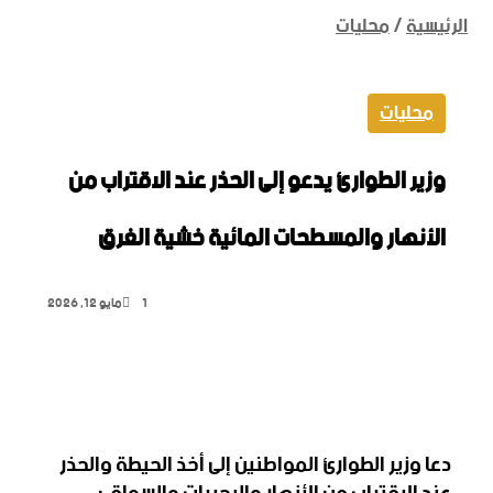
الرئيسية
/
محليات
محليات
وزير الطوارئ يدعو إلى الحذر عند الاقتراب من
الأنهار ‏والمسطحات المائية خشية الغرق
1
مايو 12, 2026
‫X
تيلقرام
واتساب
لينكدإن
فيسبوك
دعا وزير الطوارئ ‏المواطنين إلى أخذ الحيطة والحذر