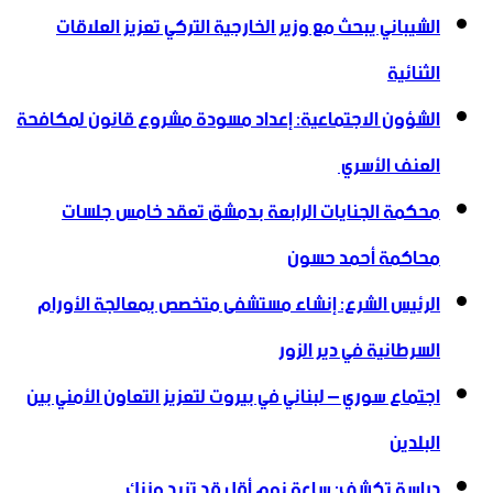
الشيباني يبحث مع وزير الخارجية التركي تعزيز العلاقات
الثنائية
الشؤون الاجتماعية: إعداد مسودة مشروع قانون لمكافحة
العنف الأسري ‏
محكمة الجنايات الرابعة بدمشق تعقد خامس جلسات
محاكمة أحمد حسون
الرئيس الشرع: إنشاء ‌‏مستشفى متخصص بمعالجة الأورام
السرطانية في دير الزور
اجتماع سوري – لبناني في بيروت لتعزيز التعاون ‏الأمني ‏بين
البلدين
دراسة تكشف: ساعة نوم أقل قد تزيد وزنك