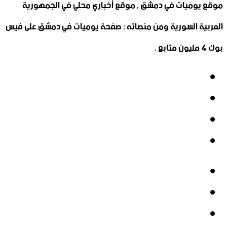
موقع يوميات في دمشق , موقع أخباري محلي في الجمهورية
العربية السورية ومن منصاته : صفحة يوميات في دمشق على فيس
بوك 4 مليون متابع .
فيسبوك
‫X
‫YouTube
انستقرام
فيسبوك
‫X
‫YouTube