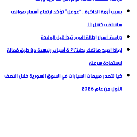
بسبب أزمة الذاكرة.. “غوغل” تؤكد ارتفاع أسعار هواتف
سلسلة بيكسل 11
دراسة: أسرار إطالة العمر تبدأ قبل الولادة
لماذا أصبح هاتفك بطيئًا؟ 6 أسباب رئيسية و8 طرق فعالة
لاستعادة سرعته
كيا تتصدر مبيعات السيارات في السوق السورية خلال النصف
الأول من عام 2026