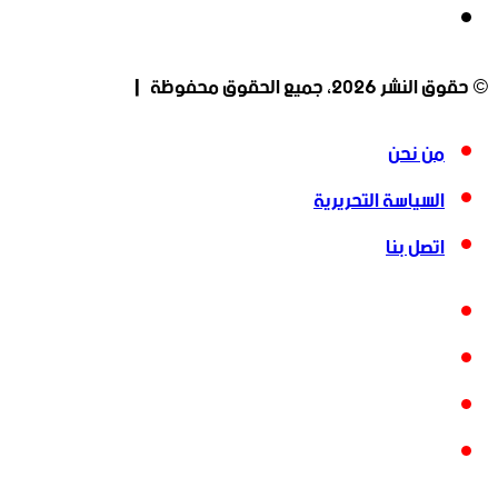
انستقرام
© حقوق النشر 2026، جميع الحقوق محفوظة |
من نحن
السياسة التحريرية
اتصل بنا
فيسبوك
‫X
‫YouTube
انستقرام