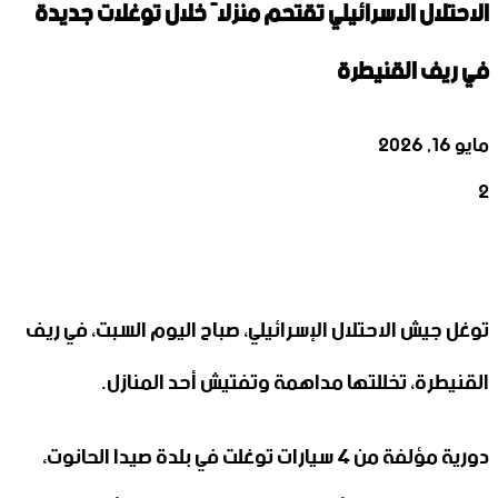
الاحتلال الاسرائيلي تقتحم منزلاً خلال توغلات جديدة
في ريف القنيطرة
مايو 16, 2026
2
‫X
تيلقرام
واتساب
لينكدإن
فيسبوك
توغل جيش الاحتلال الإسرائيلي، صباح اليوم السبت، في ريف
القنيطرة، تخللتها مداهمة وتفتيش أحد المنازل.
دورية مؤلفة من 4 سيارات توغلت في بلدة صيدا الحانوت،