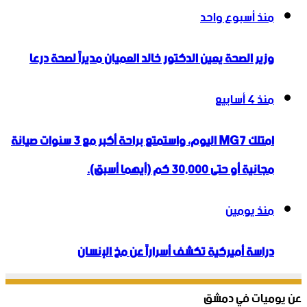
منذ أسبوع واحد
وزير الصحة يعين الدكتور خالد العميان مديراً لصحة درعا
منذ 4 أسابيع
امتلك MG7 اليوم، واستمتع براحة أكبر مع 3 سنوات صيانة
مجانية أو حتى 30,000 كم (أيهما أسبق).
منذ يومين
دراسة أميركية تكشف أسراراً عن مخ الإنسان
عن يوميات في دمشق