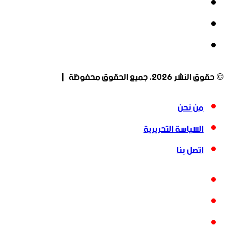
‫X
‫YouTube
انستقرام
© حقوق النشر 2026، جميع الحقوق محفوظة |
من نحن
السياسة التحريرية
اتصل بنا
فيسبوك
‫X
‫YouTube