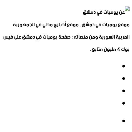
موقع يوميات في دمشق , موقع أخباري محلي في الجمهورية
العربية السورية ومن منصاته : صفحة يوميات في دمشق على فيس
بوك 4 مليون متابع .
فيسبوك
‫X
‫YouTube
انستقرام
فيسبوك