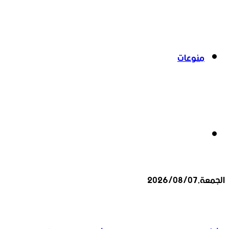
منوعات
بحث
الجمعة,2026/08/07
عن
أخبار عاجلة