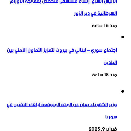
الرئيس الشرع: إنشاء ‌‏مستشفى متخصص بمعالجة الأورام
السرطانية في دير الزور
منذ 16 ساعة
اجتماع سوري – لبناني في بيروت لتعزيز التعاون ‏الأمني ‏بين
البلدين
منذ 18 ساعة
وزير الكهرباء يعلن عن المدة المتوقعة لإلغاء التقنين في
سوريا
فبراير 9, 2025