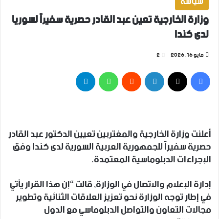
سياسة
وزارة الخارجية تعين عبد القادر حصرية سفيراً لسوريا
لدى كندا
مايو 16, 2026
2
فيسبوك
‫X
لينكدإن
واتساب
تيلقرام
أعلنت وزارة الخارجية والمغتربين تعيين الدكتور عبد القادر
حصرية سفيراً للجمهورية العربية السورية لدى كندا وفق
الإجراءات الدبلوماسية المعتمدة.
إدارة الإعلام والاتصال في الوزارة, قالت “إن هذا القرار يأتي
في إطار توجه الوزارة نحو تعزيز العلاقات الثنائية وتطوير
مجالات التعاون والتواصل الدبلوماسي مع الدول