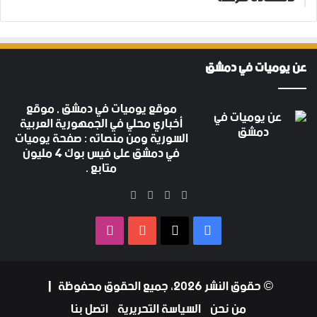
عن يوميات في دمشق
موقع يوميات في دمشق , موقع
أخباري محلي في الجمهورية العربية
السورية ومن منصاته : صفحة يوميات
في دمشق على فيس بوك 4 مليون
متابع .
‫X
فيسبوك
‫YouTube
انستقرام
فيسبوك
‫X
‫YouTube
انستقرام
© حقوق النشر 2026، جميع الحقوق محفوظة |
من نحن
السياسة التحريرية
اتصل بنا