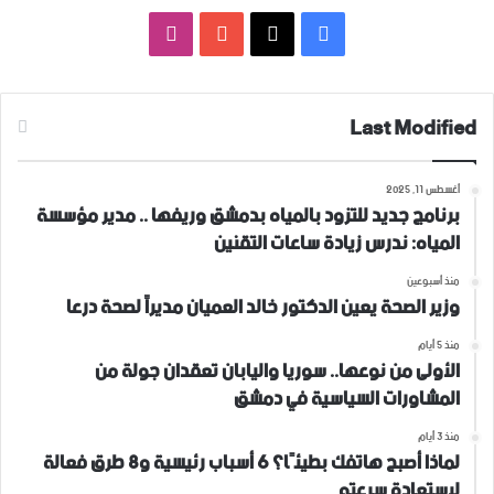
فيسبوك
‫X
‫YouTube
انستقرام
Last Modified
أغسطس 11, 2025
برنامج جديد للتزود بالمياه بدمشق وريفها .. مدير مؤسسة
المياه: ندرس زيادة ساعات التقنين
منذ أسبوعين
وزير الصحة يعين الدكتور خالد العميان مديراً لصحة درعا
منذ 5 أيام
الأولى من نوعها.. سوريا واليابان تعقدان جولة من
المشاورات السياسية في دمشق
منذ 3 أيام
لماذا أصبح هاتفك بطيئًا؟ 6 أسباب رئيسية و8 طرق فعالة
لاستعادة سرعته