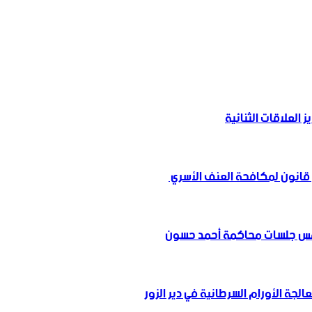
ز العلاقات الثنائية
انون لمكافحة العنف الأسري ‏
امس جلسات محاكمة أحمد حسون
لجة الأورام السرطانية في دير الزور