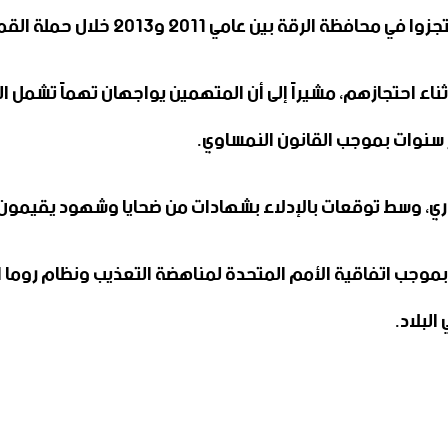
لال حملة القمع التي استهدفت الاحتجاجات الشعبية آنذاك.
وء المعاملة أثناء احتجازهم، مشيراً إلى أن المتهمين يواجهان تهماً 
سنوات بموجب القانون النمساوي.
اري، وسط توقعات بالإدلاء بشهادات من ضحايا وشهود يقيمون ف
 بموجب اتفاقية الأمم المتحدة لمناهضة التعذيب ونظام روما ال
البلاد.