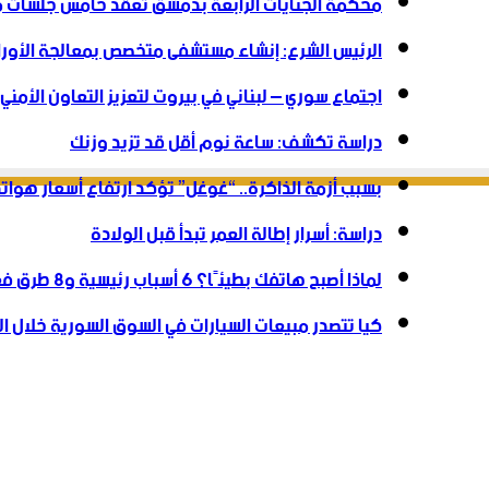
محكمة الجنايات الرابعة بدمشق تعقد خامس جلسات
الرئيس الشرع: إنشاء ‌‏مستشفى متخصص بمعالجة الأورام
اجتماع سوري – لبناني في بيروت لتعزيز التعاون ‏الأمني ‏
دراسة تكشف: ساعة نوم أقل قد تزيد وزنك
بسبب أزمة الذاكرة.. “غوغل” تؤكد ارتفاع أسعار هوات
دراسة: أسرار إطالة العمر تبدأ قبل الولادة
لماذا أصبح هاتفك بطيئًا؟ 6 أسباب رئيسية و8 طرق فعالة لاستعادة سرعته
كيا تتصدر مبيعات السيارات في السوق السورية خلال النص