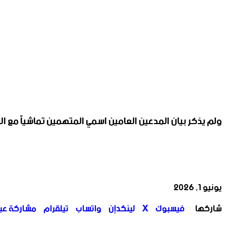
ولم يذكر بيان المدعين العامين اسمي المتهمين تماشياً مع ال
يونيو 1, 2026
‫X
تيلقرام
واتساب
لينكدإن
فيسبوك
شاركها
فيسبوك
‫X
لينكدإن
واتساب
تيلقرام
مشاركة عبر 