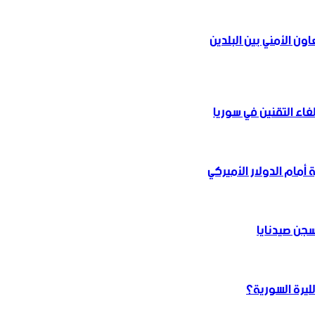
ن ‏الأمني ‏بين البلدين
غاء التقنين في سوريا
أمام الدولار الأميركي
سجن صيدنايا
ليرة السورية؟