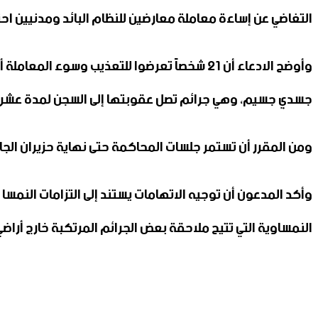
التغاضي عن إساءة معاملة معارضين للنظام البائد ومدنيين احتجزوا في محافظة الرقة بين عامي 2011 و2013 خ
وأوضح الادعاء أن 21 شخصاً تعرضوا للتعذيب وس
جسدي جسيم، وهي جرائم تصل عقوبتها إلى السجن لمدة عشر 
ومن المقرر أن تستمر جلسات المحاكمة حتى نهاية حزيران الج
وأكد المدعون أن توجيه الاتهامات يستند إلى التزامات النمسا
النمساوية التي تتيح ملاحقة بعض الجرائم المرتكبة خارج أراضي 