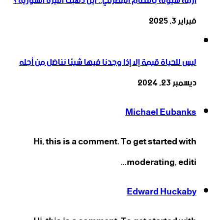
أزمة سيولة بالنظام المصرفي.. أين ذهبت الليرة السورية؟
فبراير 3, 2025
ليس للحياة قيمة إلا إذا وجدنا فيها شيئا نناضل من أجله
ديسمبر 23, 2024
Michael Eubanks
Hi, this is a comment. To get started with
moderating, editi...
Edward Huckaby