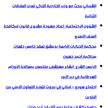
الشيباني يبحث مع وزير الخارجية التركي تعزيز العلاقات
الثنائية
الشؤون الاجتماعية: إعداد مسودة مشروع قانون لمكافحة
العنف الأسري ‏
محكمة الجنايات الرابعة بدمشق تعقد خامس جلسات
محاكمة أحمد حسون
الرئيس الشرع: إنشاء ‌‏مستشفى متخصص بمعالجة الأورام
السرطانية في دير الزور
اجتماع سوري – لبناني في بيروت لتعزيز التعاون ‏الأمني ‏بين
البلدين
دراسة تكشف: ساعة نوم أقل قد تزيد وزنك