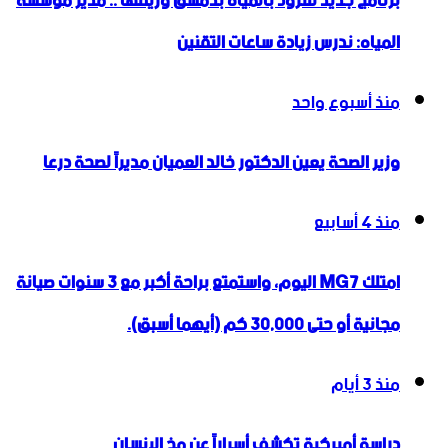
برنامج جديد للتزود بالمياه بدمشق وريفها .. مدير مؤسسة
المياه: ندرس زيادة ساعات التقنين
منذ أسبوع واحد
وزير الصحة يعين الدكتور خالد العميان مديراً لصحة درعا
منذ 4 أسابيع
امتلك MG7 اليوم، واستمتع براحة أكبر مع 3 سنوات صيانة
مجانية أو حتى 30,000 كم (أيهما أسبق).
منذ 3 أيام
دراسة أميركية تكشف أسراراً عن مخ الإنسان