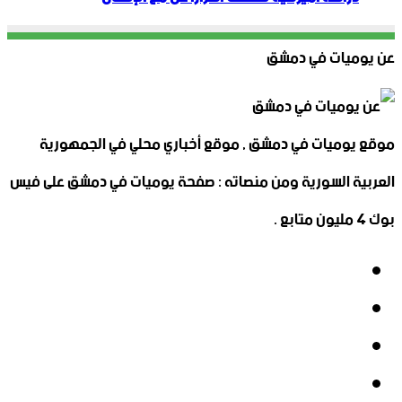
عن يوميات في دمشق
موقع يوميات في دمشق , موقع أخباري محلي في الجمهورية
العربية السورية ومن منصاته : صفحة يوميات في دمشق على فيس
بوك 4 مليون متابع .
فيسبوك
‫X
‫YouTube
انستقرام