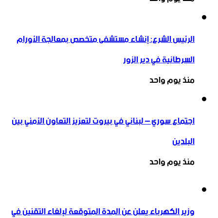
الرئيس الشرع: إنشاء ‌‏مستشفى متخصص بمعالجة الأورام
السرطانية في دير الزور
منذ يوم واحد
اجتماع سوري – لبناني في بيروت لتعزيز التعاون ‏الأمني ‏بين
البلدين
منذ يوم واحد
وزير الكهرباء يعلن عن المدة المتوقعة لإلغاء التقنين في