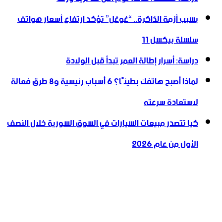
بسبب أزمة الذاكرة.. “غوغل” تؤكد ارتفاع أسعار هواتف
سلسلة بيكسل 11
دراسة: أسرار إطالة العمر تبدأ قبل الولادة
لماذا أصبح هاتفك بطيئًا؟ 6 أسباب رئيسية و8 طرق فعالة
لاستعادة سرعته
كيا تتصدر مبيعات السيارات في السوق السورية خلال النصف
الأول من عام 2026