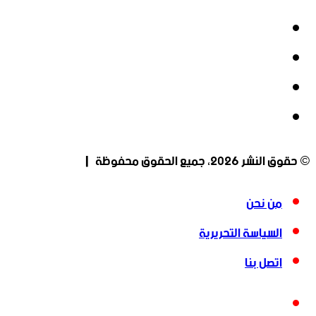
فيسبوك
‫X
‫YouTube
انستقرام
© حقوق النشر 2026، جميع الحقوق محفوظة |
من نحن
السياسة التحريرية
اتصل بنا
فيسبوك