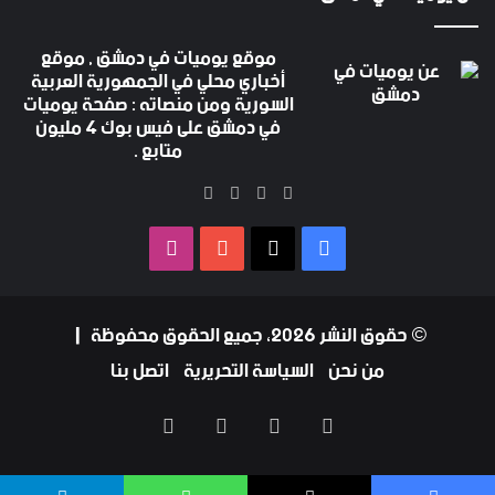
موقع يوميات في دمشق , موقع
أخباري محلي في الجمهورية العربية
السورية ومن منصاته : صفحة يوميات
في دمشق على فيس بوك 4 مليون
متابع .
‫X
فيسبوك
‫YouTube
انستقرام
فيسبوك
‫X
‫YouTube
انستقرام
© حقوق النشر 2026، جميع الحقوق محفوظة |
من نحن
السياسة التحريرية
اتصل بنا
فيسبوك
‫X
‫YouTube
انستقرام