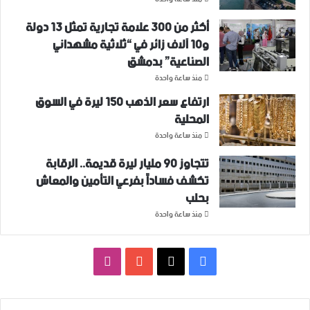
أكثر من 300 علامة تجارية تمثل 13 دولة
و10 آلاف زائر في “ثلاثية ‏مشهداني
الصناعية” بدمشق
منذ ساعة واحدة
ارتفاع سعر الذهب 150 ليرة في السوق
المحلية‎
منذ ساعة واحدة
تتجاوز ‌‏90 مليار ليرة قديمة.. الرقابة
تكشف فساداً بفرعي التأمين والمعاش
بحلب
منذ ساعة واحدة
فيسبوك
‫X
‫YouTube
انستقرام