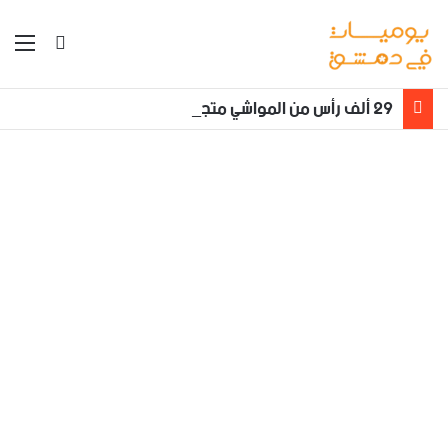
بحث عن
الق
29 ألف رأس من المواشي متجهة إلى الأردن ‏والعراق من مرفأ طرطوس