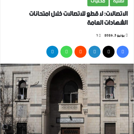
تقنية
محليات
الاتصالات: لا قطع للاتصالات خلال امتحانات
الشهادات العامة
يونيو 3, 2026
1
فيسبوك
‫X
لينكدإن
واتساب
تيلقرام