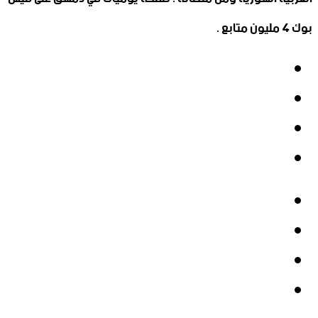
بوك 4 مليون متابع .
فيسبوك
‫X
‫YouTube
انستقرام
فيسبوك
‫X
‫YouTube
انستقرام