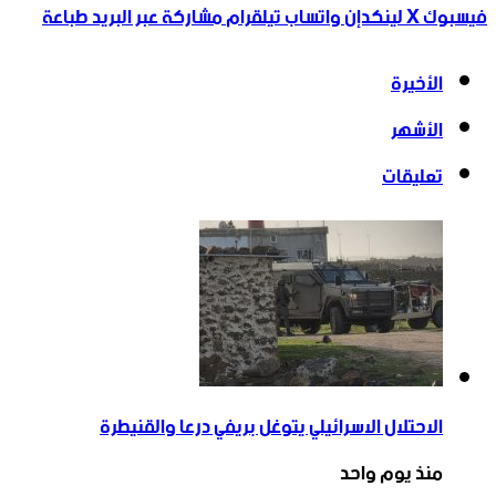
فيسبوك
‫X
لينكدإن
واتساب
تيلقرام
مشاركة عبر البريد
طباعة
الأخيرة
الأشهر
تعليقات
الاحتلال الاسرائيلي يتوغل بريفي درعا والقنيطرة
منذ يوم واحد