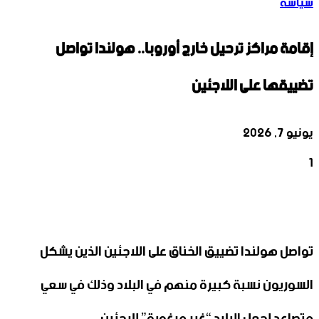
سياسة
إقامة مراكز ترحيل خارج أوروبا.. هولندا تواصل
تضييقها على اللاجئين
يونيو 7, 2026
1
‫X
تيلقرام
واتساب
لينكدإن
فيسبوك
تواصل هولندا تضييق الخناق على اللاجئين الذين يشكل
السوريون نسبة كبيرة منهم في البلاد وذلك في سعي
متصاعد لجعل البلاد “غير مرغوبة” للاجئين.