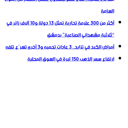
السامة
أكثر من 300 علامة تجارية تمثل 13 دولة و10 آلاف زائر في
“ثلاثية ‏مشهداني الصناعية” بدمشق
أمراض الكبد في تزايد.. 3 عادات تحميه و3 أخرى تسرّع تلفه
ارتفاع سعر الذهب 150 ليرة في السوق المحلية‎