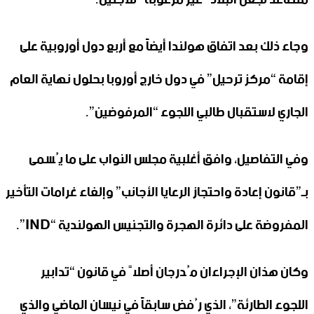
وجاء ذلك بعد اتفاق هولندا أيضاً مع أربع دول أوروبية على
إقامة “مركز ترحيل” في دول خارج أوروبا بحلول نهاية العام
الجاري لاستقبال طالبي اللجوء “المرفوضين”.
وفي التفاصيل، وافق أغلبية مجلس النواب على ما يُسمى
بـ”قانون إعادة واحتجاز الرعايا الأجانب” وإلغاء غرامات التأخير
المفروضة على دائرة الهجرة والتجنيس الهولندية “IND”.
وكان هذان الإجراءان مُدرجان أصلاً في قانون “تدابير
اللجوء الطارئة”، الذي رُفض سابقاً في نيسان الماضي والذي