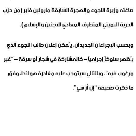
صاغته وزيرة اللجوء والهجرة السابقة مارولين فابر (من حزب
الحرية اليميني المتطرف المعادي للاجئين والإسلام).
وبحسب الإجراءان الجديدان، يُمكن إعلان طالب اللجوء الذي
يُظهر سلوكاً إجرامياً – كالمشاركة في شجار أو سرقة – “غير
مرغوب فيه”، وبالتالي سيتوجب عليه مغادرة هولندا، وفق
ما ذكرت صحيفة “إن أر سي”.