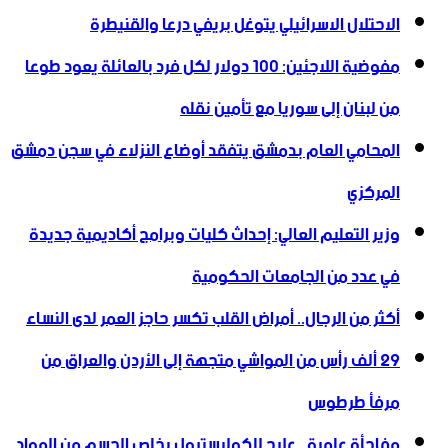
الاحتلال الاسرائيلي يتوغل بريفي درعا والقنيطرة
مفوضية اللاجئين: 100 دولار لكل فرد بالعائلة يعود طوعا
من لبنان إلى سوريا مع تأمين نقله
المحامي العام بدمشق يتفقد أوضاع النزلاء في سجن دمشق
المركزي
وزير التعليم العالي: إحداث كليات وبرامج أكاديمية جديدة
في عدد من الجامعات الحكومية
أكثر من الرجال.. أمراض القلب تكسر حاجز العمر لدى النساء
29 ألف رأس من المواشي متجهة إلى الأردن ‏والعراق من
مرفأ طرطوس
مفاجأة علمية.. علاج للكوليسترول يخلص الجسم من المواد