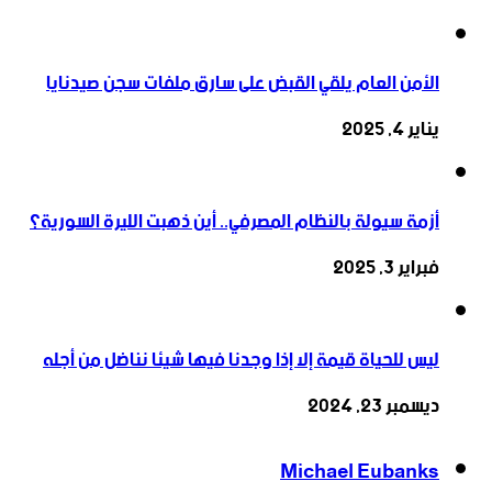
الأمن العام يلقي القبض على سارق ملفات سجن صيدنايا
يناير 4, 2025
أزمة سيولة بالنظام المصرفي.. أين ذهبت الليرة السورية؟
فبراير 3, 2025
ليس للحياة قيمة إلا إذا وجدنا فيها شيئا نناضل من أجله
ديسمبر 23, 2024
Michael Eubanks