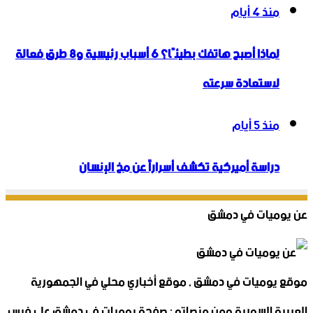
منذ 4 أيام
لماذا أصبح هاتفك بطيئًا؟ 6 أسباب رئيسية و8 طرق فعالة
لاستعادة سرعته
منذ 5 أيام
دراسة أميركية تكشف أسراراً عن مخ الإنسان
عن يوميات في دمشق
موقع يوميات في دمشق , موقع أخباري محلي في الجمهورية
العربية السورية ومن منصاته : صفحة يوميات في دمشق على فيس