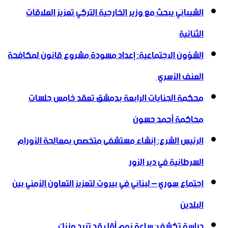
الشيباني يبحث مع وزير الخارجية التركي تعزيز العلاقات
الثنائية
الشؤون الاجتماعية: إعداد مسودة مشروع قانون لمكافحة
العنف الأسري ‏
محكمة الجنايات الرابعة بدمشق تعقد خامس جلسات
محاكمة أحمد حسون
الرئيس الشرع: إنشاء ‌‏مستشفى متخصص بمعالجة الأورام
السرطانية في دير الزور
اجتماع سوري – لبناني في بيروت لتعزيز التعاون ‏الأمني ‏بين
البلدين
دراسة تكشف: ساعة نوم أقل قد تزيد وزنك