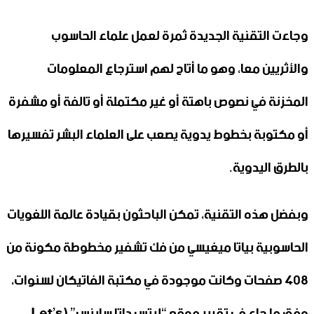
وجاءت التقنية الجديدة ثمرة لعمل علماء الحاسوب
والأثريين معا، وهو ما أتاح لهم استرجاع المعلومات
المخزنة في نصوص باهتة أو غير مكتملة أو تالفة أو مشفرة
أو مكتوبة بخطوط يدوية يصعب على العلماء البشر تفسيرها
بالطرق اليدوية.
وبفضل هذه التقنية، تمكن الباحثون بقيادة عالمة اللغويات
الحاسوبية بياتا ميغيسي من فك تشفير مخطوطة مكونة من
408 صفحات وكانت موجودة في مكتبة الفاتيكان لسنوات،
وفق ما جاء في تقرير موقع “ليتس داتا ساينس” (Let’s