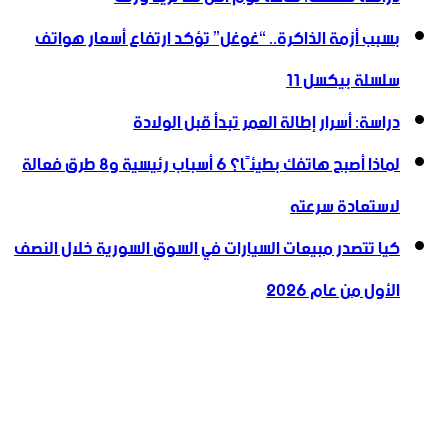
بسبب أزمة الذاكرة.. “غوغل” تؤكد ارتفاع أسعار هواتف
سلسلة بيكسل 11
دراسة: أسرار إطالة العمر تبدأ قبل الولادة
لماذا أصبح هاتفك بطيئًا؟ 6 أسباب رئيسية و8 طرق فعالة
لاستعادة سرعته
كيا تتصدر مبيعات السيارات في السوق السورية خلال النصف
الأول من عام 2026