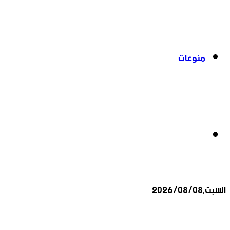
منوعات
بحث
السبت,2026/08/08
عن
أخبار عاجلة