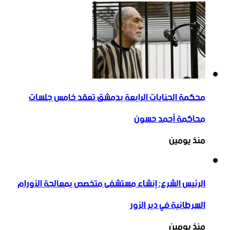
محكمة الجنايات الرابعة بدمشق تعقد خامس جلسات
محاكمة أحمد حسون
منذ يومين
الرئيس الشرع: إنشاء ‌‏مستشفى متخصص بمعالجة الأورام
السرطانية في دير الزور
منذ يومين