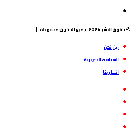
انستقرام
© حقوق النشر 2026، جميع الحقوق محفوظة |
من نحن
السياسة التحريرية
اتصل بنا
فيسبوك
‫X
‫YouTube
انستقرام