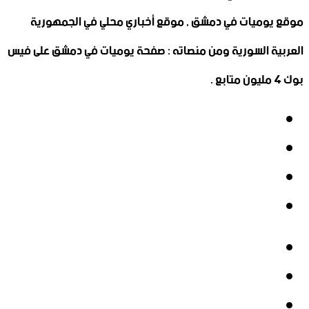
موقع يوميات في دمشق , موقع أخباري محلي في الجمهورية
العربية السورية ومن منصاته : صفحة يوميات في دمشق على فيس
بوك 4 مليون متابع .
فيسبوك
‫X
‫YouTube
انستقرام
فيسبوك
‫X
‫YouTube