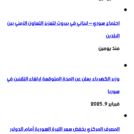
اجتماع سوري – لبناني في بيروت لتعزيز التعاون ‏الأمني ‏بين
البلدين
منذ يومين
وزير الكهرباء يعلن عن المدة المتوقعة لإلغاء التقنين في
سوريا
فبراير 9, 2025
المصرف المركزي يخفض سعر الليرة السورية أمام الدولار