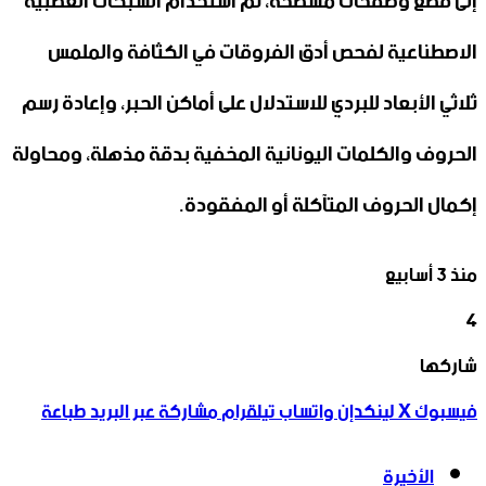
إلى قطع وصفحات مسطحة، ثم استخدام الشبكات العصبية
الاصطناعية لفحص أدق الفروقات في الكثافة والملمس
ثلاثي الأبعاد للبردي للاستدلال على أماكن الحبر، وإعادة رسم
الحروف والكلمات اليونانية المخفية بدقة مذهلة، ومحاولة
إكمال الحروف المتآكلة أو المفقودة.
منذ 3 أسابيع
4
‫X
تيلقرام
واتساب
لينكدإن
فيسبوك
شاركها
فيسبوك
‫X
لينكدإن
واتساب
تيلقرام
مشاركة عبر البريد
طباعة
الأخيرة