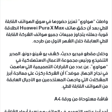
واصلت “هواوي” تعزيز حضورها في سوق الهواتف القابلة
للطي بعد أن حقق هاتف Huawei Pura X Max انطلاقة
قوية جعلته يتجاوز مبيعات جميع هواتف الشركة القابلة
للطي السابقة خلال الشهر الأول من طرحه.
وخلال مقطع فيديو حديث، كشف يو شينغ دونغ، المدير
التنفيذي ورئيس مجموعة الأعمال الاستهلاكية في
“هواوي”، عن عدد من القرارات التصميمية التي ساهمت
في نجاح الجهاز، موضحًا أن الشركة ركزت على معالجة أبرز
المشكلات التي واجهت المستخدمين مع الأجيال السابقة
من الهواتف القابلة للطي.
شاشة مستوحاة من ورقة A4
أحد أبرز عناصر التصميم في الهاتف هو نسبة أبعاد الشاشة