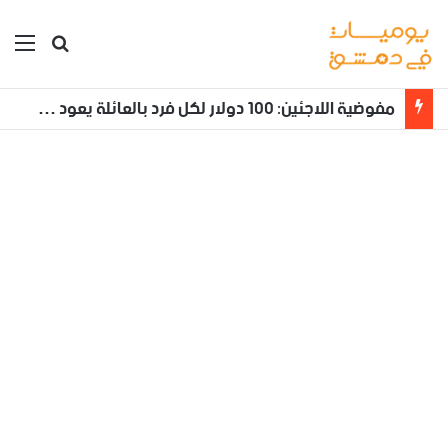
بحث عن
الق
مفوضية اللاجئين: 100 دولار لكل فرد بالعائلة يعود طوعا من لبنان إلى سوريا مع تأمين نقله