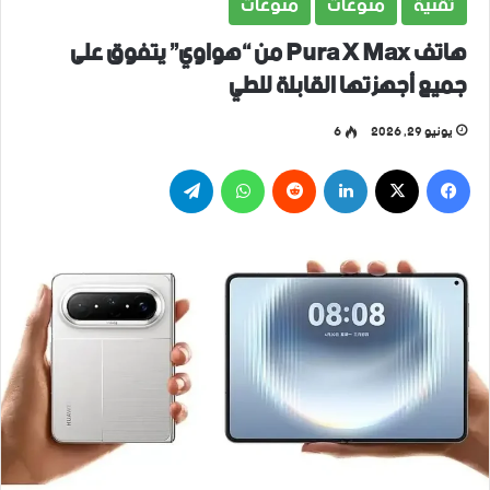
تقنية
منوعات
منوعات
هاتف Pura X Max من “هواوي” يتفوق على
جميع أجهزتها القابلة للطي
يونيو 29, 2026
6
فيسبوك
‫X
لينكدإن
واتساب
تيلقرام