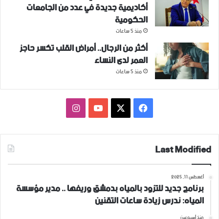
أكاديمية جديدة في عدد من الجامعات
الحكومية
منذ 5 ساعات
أكثر من الرجال.. أمراض القلب تكسر حاجز
العمر لدى النساء
منذ 5 ساعات
فيسبوك
‫X
‫YouTube
انستقرام
Last Modified
أغسطس 11, 2025
برنامج جديد للتزود بالمياه بدمشق وريفها .. مدير مؤسسة
المياه: ندرس زيادة ساعات التقنين
منذ أسبوعين