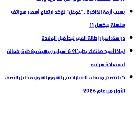
بسبب أزمة الذاكرة.. “غوغل” تؤكد ارتفاع أسعار هواتف
سلسلة بيكسل 11
دراسة: أسرار إطالة العمر تبدأ قبل الولادة
لماذا أصبح هاتفك بطيئًا؟ 6 أسباب رئيسية و8 طرق فعالة
لاستعادة سرعته
كيا تتصدر مبيعات السيارات في السوق السورية خلال النصف
الأول من عام 2026