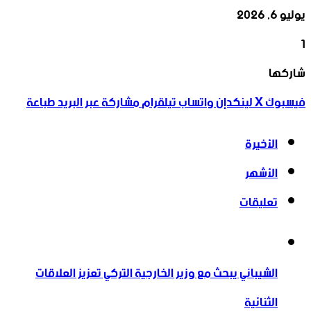
يوليو 6, 2026
1
‫X
تيلقرام
واتساب
لينكدإن
فيسبوك
شاركها
فيسبوك
‫X
لينكدإن
واتساب
تيلقرام
مشاركة عبر البريد
طباعة
الأخيرة
الأشهر
تعليقات
الشيباني يبحث مع وزير الخارجية التركي تعزيز العلاقات
الثنائية