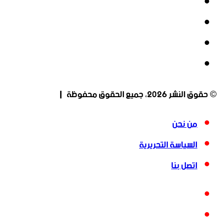
فيسبوك
‫X
‫YouTube
انستقرام
© حقوق النشر 2026، جميع الحقوق محفوظة |
من نحن
السياسة التحريرية
اتصل بنا
فيسبوك
‫X