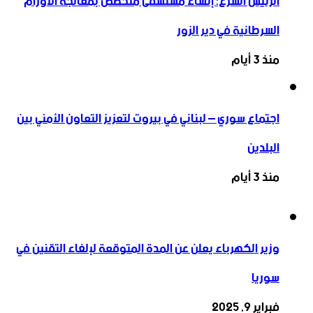
الرئيس الشرع: إنشاء ‌‏مستشفى متخصص بمعالجة الأورام
السرطانية في دير الزور
منذ 3 أيام
اجتماع سوري – لبناني في بيروت لتعزيز التعاون ‏الأمني ‏بين
البلدين
منذ 3 أيام
وزير الكهرباء يعلن عن المدة المتوقعة لإلغاء التقنين في
سوريا
فبراير 9, 2025