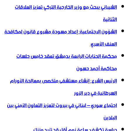
الشيباني يبحث مع وزير الخارجية التركي تعزيز العلاقات
الثنائية
الشؤون الاجتماعية: إعداد مسودة مشروع قانون لمكافحة
العنف الأسري ‏
محكمة الجنايات الرابعة بدمشق تعقد خامس جلسات
محاكمة أحمد حسون
الرئيس الشرع: إنشاء ‌‏مستشفى متخصص بمعالجة الأورام
السرطانية في دير الزور
اجتماع سوري – لبناني في بيروت لتعزيز التعاون ‏الأمني ‏بين
البلدين
دراسة تكشف: ساعة نوم أقل قد تزيد وزنك