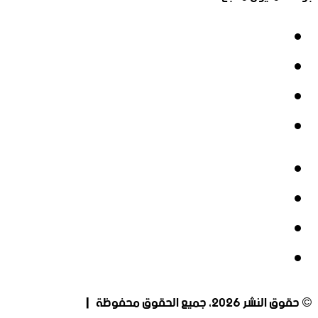
فيسبوك
‫X
‫YouTube
انستقرام
فيسبوك
‫X
‫YouTube
انستقرام
© حقوق النشر 2026، جميع الحقوق محفوظة |