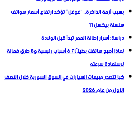
بسبب أزمة الذاكرة.. “غوغل” تؤكد ارتفاع أسعار هواتف
سلسلة بيكسل 11
دراسة: أسرار إطالة العمر تبدأ قبل الولادة
لماذا أصبح هاتفك بطيئًا؟ 6 أسباب رئيسية و8 طرق فعالة
لاستعادة سرعته
كيا تتصدر مبيعات السيارات في السوق السورية خلال النصف
الأول من عام 2026