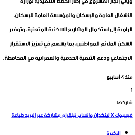
ويأتي إنجاز المشروع في إطار الخطط التنفيذية لوزارة
الأشغال العامة ‏والإسكان والمؤسسة العامة للإسكان،
الرامية إلى استكمال المشاريع السكنية ‏المتعثرة، وتوفير
السكن الملائم للمواطنين، بما يسهم في تعزيز الاستقرار
‏الاجتماعي ودعم التنمية الخدمية والعمرانية في المحافظة.‏
منذ 4 أسابيع
1
‫X
تيلقرام
واتساب
لينكدإن
فيسبوك
شاركها
فيسبوك
‫X
لينكدإن
واتساب
تيلقرام
مشاركة عبر البريد
طباعة
الأخيرة