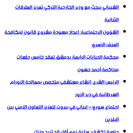
الشيباني يبحث مع وزير الخارجية التركي تعزيز العلاقات
الثنائية
الشؤون الاجتماعية: إعداد مسودة مشروع قانون لمكافحة
العنف الأسري ‏
محكمة الجنايات الرابعة بدمشق تعقد خامس جلسات
محاكمة أحمد حسون
الرئيس الشرع: إنشاء ‌‏مستشفى متخصص بمعالجة الأورام
السرطانية في دير الزور
اجتماع سوري – لبناني في بيروت لتعزيز التعاون ‏الأمني ‏بين
البلدين
دراسة تكشف: ساعة نوم أقل قد تزيد وزنك