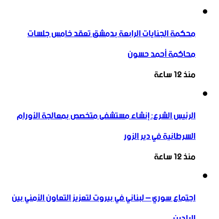
محكمة الجنايات الرابعة بدمشق تعقد خامس جلسات
محاكمة أحمد حسون
منذ 12 ساعة
الرئيس الشرع: إنشاء ‌‏مستشفى متخصص بمعالجة الأورام
السرطانية في دير الزور
منذ 12 ساعة
اجتماع سوري – لبناني في بيروت لتعزيز التعاون ‏الأمني ‏بين
البلدين