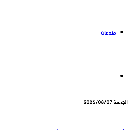
منوعات
بحث
الجمعة,2026/08/07
عن
أخبار عاجلة