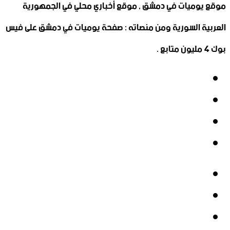
موقع يوميات في دمشق , موقع أخباري محلي في الجمهورية
العربية السورية ومن منصاته : صفحة يوميات في دمشق على فيس
بوك 4 مليون متابع .
فيسبوك
‫X
‫YouTube
انستقرام
فيسبوك
‫X
‫YouTube