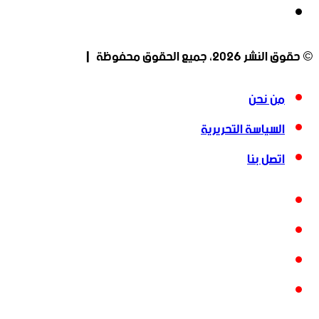
انستقرام
© حقوق النشر 2026، جميع الحقوق محفوظة |
من نحن
السياسة التحريرية
اتصل بنا
فيسبوك
‫X
‫YouTube
انستقرام