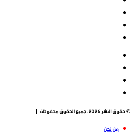
فيسبوك
‫X
‫YouTube
انستقرام
فيسبوك
‫X
‫YouTube
انستقرام
© حقوق النشر 2026، جميع الحقوق محفوظة |
من نحن