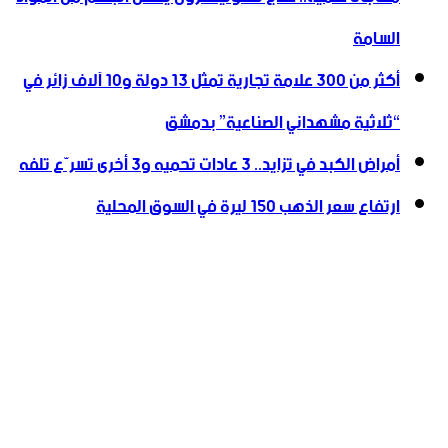
السامة
أكثر من 300 علامة تجارية تمثل 13 دولة و10 آلاف زائر في
“ثلاثية ‏مشهداني الصناعية” بدمشق
أمراض الكبد في تزايد.. 3 عادات تحميه و3 أخرى تسرّع تلفه
ارتفاع سعر الذهب 150 ليرة في السوق المحلية‎