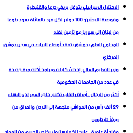
الاحتلال الاسرائيلي يتوغل بريفي درعا والقنيطرة
مفوضية اللاجئين: 100 دولار لكل فرد بالعائلة يعود طوعا
من لبنان إلى سوريا مع تأمين نقله
المحامي العام بدمشق يتفقد أوضاع النزلاء في سجن دمشق
المركزي
وزير التعليم العالي: إحداث كليات وبرامج أكاديمية جديدة
في عدد من الجامعات الحكومية
أكثر من الرجال.. أمراض القلب تكسر حاجز العمر لدى النساء
29 ألف رأس من المواشي متجهة إلى الأردن ‏والعراق من
مرفأ طرطوس
مفاجأة علمية.. علاج للكوليسترول يخلص الجسم من المواد