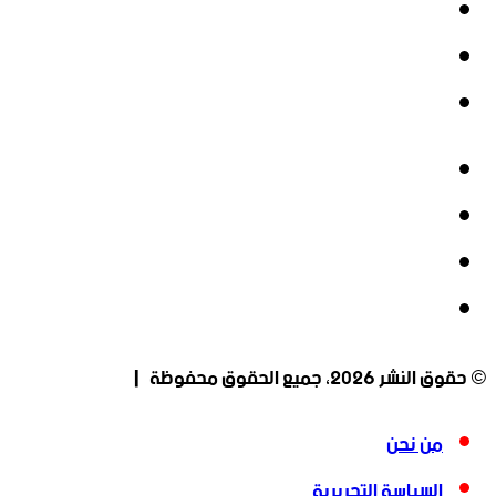
‫X
‫YouTube
انستقرام
فيسبوك
‫X
‫YouTube
انستقرام
© حقوق النشر 2026، جميع الحقوق محفوظة |
من نحن
السياسة التحريرية