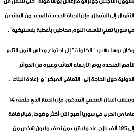
لشؤون اللاجئين جونزالو فارغاس يوسا قوله “حتى ننتقل من
الأقوال إلى الأفعال، فإن الحياة الجديدة للعديد من العائدين
في سوريا تعني للأسف النوم محاطين بأغطية بلاستيكية”.
وكان يوسا يشير بـ”الكلمات” إلى اجتماع مجلس الأمن التابع
للأمم المتحدة يوم الأربعاء الفائت وغيره من الدوائر
الدولية حول الحاجة إلى “التعافي المبكر” و”إعادة البناء”.
وبحسب البيان الصحفي المذكور، فإن الدمار الذي خلفته 14
عاماً من الحرب في سوريا أصبح الآن أكثر وضوحاً, فبالإضافة
إلى 125 ألف نازح، عاد ما يقرب من نصف مليون شخص من