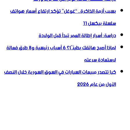
بسبب أزمة الذاكرة.. “غوغل” تؤكد ارتفاع أسعار هواتف
سلسلة بيكسل 11
دراسة: أسرار إطالة العمر تبدأ قبل الولادة
لماذا أصبح هاتفك بطيئًا؟ 6 أسباب رئيسية و8 طرق فعالة
لاستعادة سرعته
كيا تتصدر مبيعات السيارات في السوق السورية خلال النصف
الأول من عام 2026