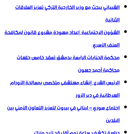
الشيباني يبحث مع وزير الخارجية التركي تعزيز العلاقات
الثنائية
الشؤون الاجتماعية: إعداد مسودة مشروع قانون لمكافحة
العنف الأسري ‏
محكمة الجنايات الرابعة بدمشق تعقد خامس جلسات
محاكمة أحمد حسون
الرئيس الشرع: إنشاء ‌‏مستشفى متخصص بمعالجة الأورام
السرطانية في دير الزور
اجتماع سوري – لبناني في بيروت لتعزيز التعاون ‏الأمني ‏بين
البلدين
دراسة تكشف: ساعة نوم أقل قد تزيد وزنك