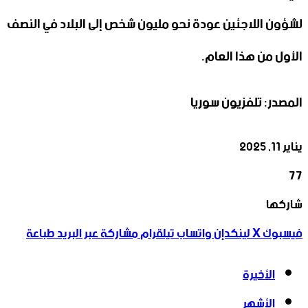
لشؤون اللاجئين عودة نحو مليون شخص إلى البلاد في النصف
الأول من هذا العام.
المصدر: تلفزيون سوريا
يناير 11, 2025
77
‫X
تيلقرام
واتساب
لينكدإن
فيسبوك
شاركها
فيسبوك
‫X
لينكدإن
واتساب
تيلقرام
مشاركة عبر البريد
طباعة
الأخيرة
الأشهر