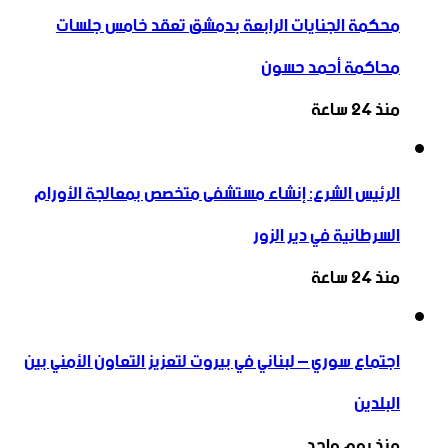
محكمة الجنايات الرابعة بدمشق تعقد خامس جلسات
محاكمة أحمد حسون
منذ 24 ساعة
الرئيس الشرع: إنشاء ‌‏مستشفى متخصص بمعالجة الأورام
السرطانية في دير الزور
منذ 24 ساعة
اجتماع سوري – لبناني في بيروت لتعزيز التعاون ‏الأمني ‏بين
البلدين
منذ يوم واحد