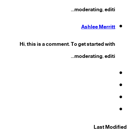
moderating, editi...
Ashlee Merritt
Hi, this is a comment. To get started with
moderating, editi...
فيسبوك
‫X
‫YouTube
انستقرام
Last Modified